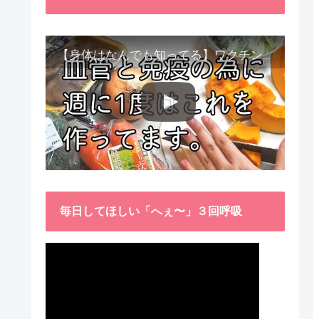
【身体はなんでも知ってる】ワクチン接種後、異常に食べたくなった野菜が細胞回復に貢献してくれました。
毎日してほしい「へぇ〜」３回呼吸