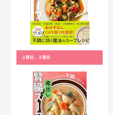
２冊目、３冊目