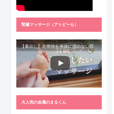
腎臓マッサージ（アトピーも）
【毒出し】老廃物を身体に溜めない腎臓ケア４種をご紹介します。
大人気の金属のまるくん