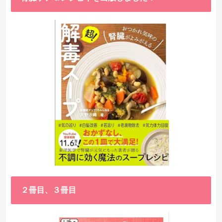
２冊目、３冊目