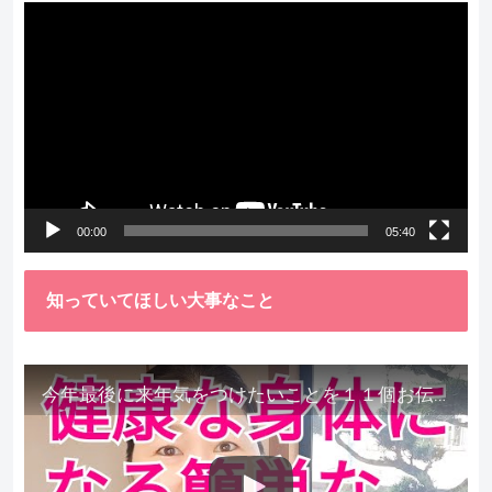
動
画
プ
レ
ー
ヤ
ー
00:00
05:40
知っていてほしい大事なこと
今年最後に来年気をつけたいことを１１個お伝えします。