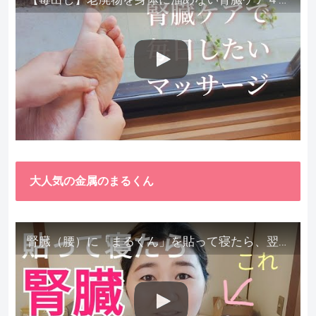
大人気の金属のまるくん
腎臓（腰）に「まるくん」を貼って寝たら、翌朝めちゃ楽でびっくりしました。腎臓叩いても痛くない！【お客様の声を試してみた】