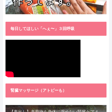
毎日してほしい「へぇ〜」３回呼吸
腎臓マッサージ（アトピーも）
【毒出し】老廃物を身体に溜めない腎臓ケア４種をご紹介します。