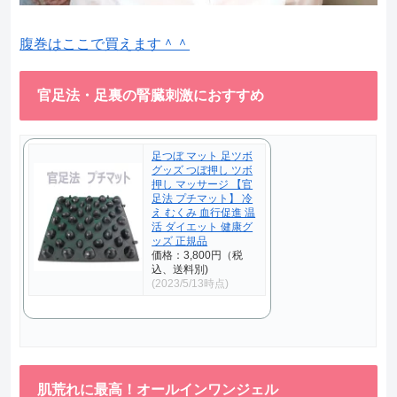
腹巻はここで買えます＾＾
官足法・足裏の腎臓刺激におすすめ
足つぼ マット 足ツボ
グッズ つぼ押し ツボ
押し マッサージ 【官
足法 プチマット】 冷
え むくみ 血行促進 温
活 ダイエット 健康グ
ッズ 正規品
価格：3,800円（税
込、送料別)
(2023/5/13時点)
肌荒れに最高！オールインワンジェル