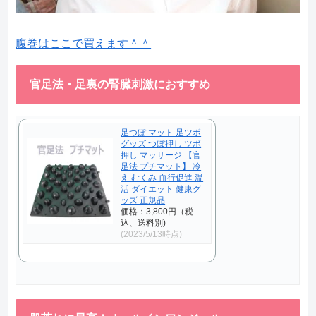
腹巻はここで買えます＾＾
官足法・足裏の腎臓刺激におすすめ
足つぼ マット 足ツボ
グッズ つぼ押し ツボ
押し マッサージ 【官
足法 プチマット】 冷
え むくみ 血行促進 温
活 ダイエット 健康グ
ッズ 正規品
価格：3,800円（税
込、送料別)
(2023/5/13時点)