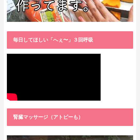
毎日してほしい「へぇ〜」３回呼吸
腎臓マッサージ（アトピーも）