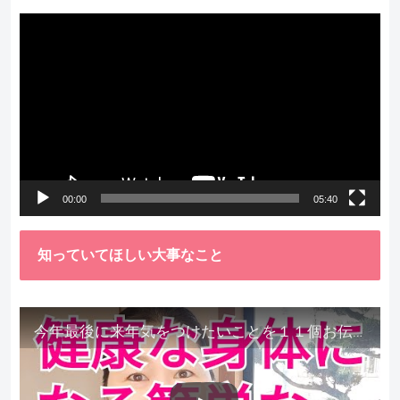
動
画
プ
レ
ー
ヤ
ー
00:00
05:40
知っていてほしい大事なこと
今年最後に来年気をつけたいことを１１個お伝えします。