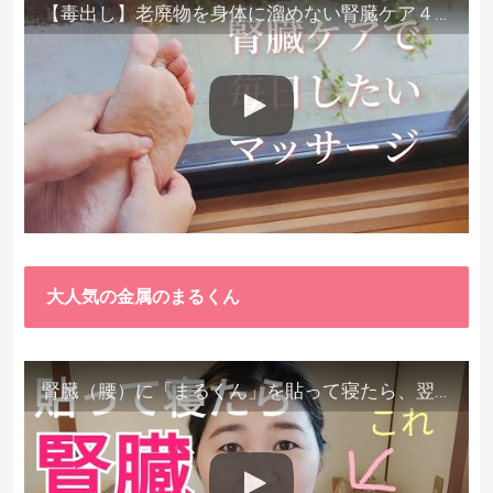
【毒出し】老廃物を身体に溜めない腎臓ケア４種をご紹介します。
大人気の金属のまるくん
腎臓（腰）に「まるくん」を貼って寝たら、翌朝めちゃ楽でびっくりしました。腎臓叩いても痛くない！【お客様の声を試してみた】