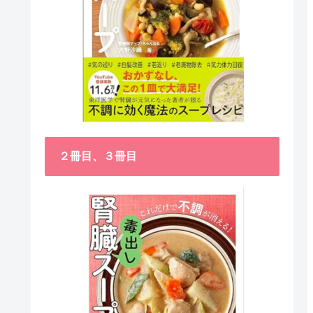
２冊目、３冊目