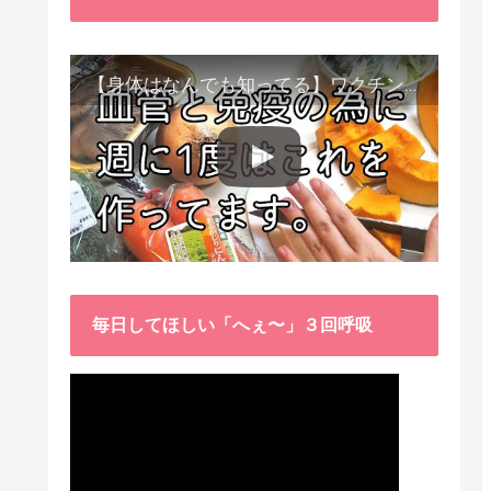
【身体はなんでも知ってる】ワクチン接種後、異常に食べたくなった野菜が細胞回復に貢献してくれました。
毎日してほしい「へぇ〜」３回呼吸