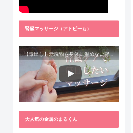
腎臓マッサージ（アトピーも）
【毒出し】老廃物を身体に溜めない腎臓ケア４種をご紹介します。
大人気の金属のまるくん