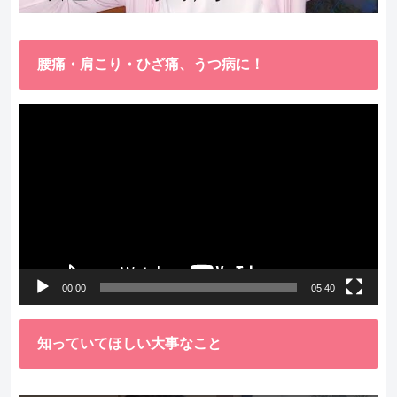
腰痛・肩こり・ひざ痛、うつ病に！
動
画
プ
レ
ー
ヤ
ー
00:00
05:40
知っていてほしい大事なこと