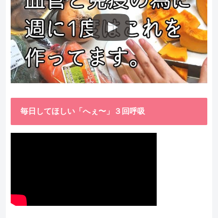
毎日してほしい「へぇ〜」３回呼吸