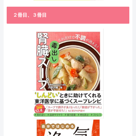
２冊目、３冊目