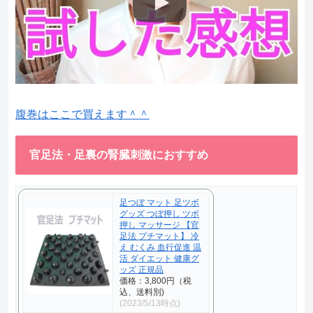
腹巻はここで買えます＾＾
官足法・足裏の腎臓刺激におすすめ
足つぼ マット 足ツボ
グッズ つぼ押し ツボ
押し マッサージ 【官
足法 プチマット】 冷
え むくみ 血行促進 温
活 ダイエット 健康グ
ッズ 正規品
価格：3,800円（税
込、送料別)
(2023/5/13時点)