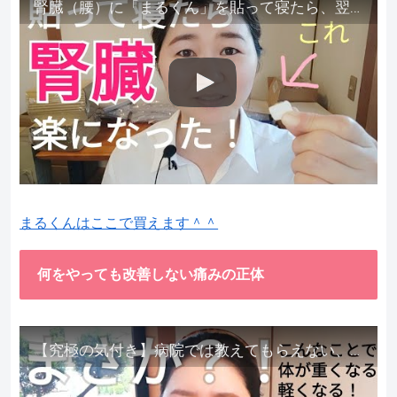
腎臓（腰）に「まるくん」を貼って寝たら、翌朝めちゃ楽でびっくりしました。腎臓叩いても痛くない！【お客様の声を試してみた】
まるくんはここで買えます＾＾
何をやっても改善しない痛みの正体
【究極の気付き】病院では教えてもらえない、その長年悩んできた痛み、症状、どうして治らないのか？痛みの正体、実際に今すぐ試して知ってほしい。