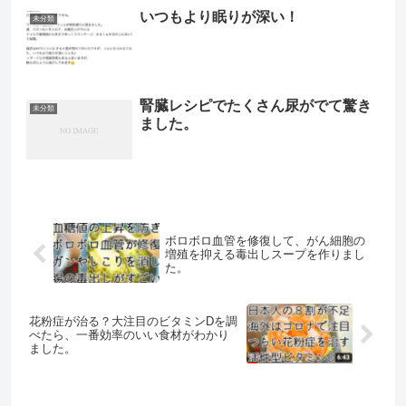
いつもより眠りが深い！
未分類
腎臓レシピでたくさん尿がでて驚き
未分類
ました。
ボロボロ血管を修復して、がん細胞の
増殖を抑える毒出しスープを作りまし
た。
花粉症が治る？大注目のビタミンDを調
べたら、一番効率のいい食材がわかり
ました。