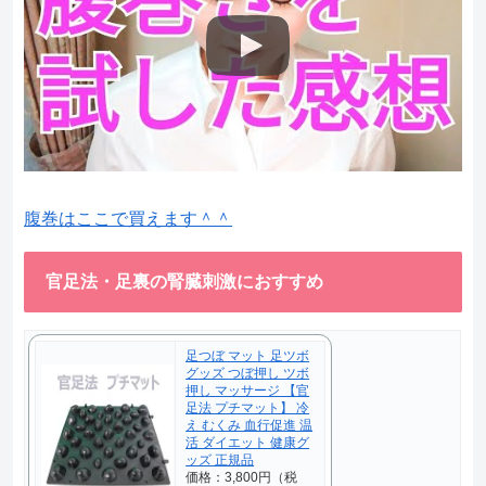
腹巻はここで買えます＾＾
官足法・足裏の腎臓刺激におすすめ
足つぼ マット 足ツボ
グッズ つぼ押し ツボ
押し マッサージ 【官
足法 プチマット】 冷
え むくみ 血行促進 温
活 ダイエット 健康グ
ッズ 正規品
価格：3,800円（税