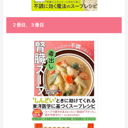
２冊目、３冊目