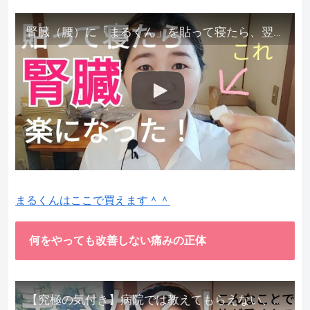
腎臓（腰）に「まるくん」を貼って寝たら、翌朝めちゃ楽でびっくりしました。腎臓叩いても痛くない！【お客様の声を試してみた】
まるくんはここで買えます＾＾
何をやっても改善しない痛みの正体
【究極の気付き】病院では教えてもらえない、その長年悩んできた痛み、症状、どうして治らないのか？痛みの正体、実際に今すぐ試して知ってほしい。