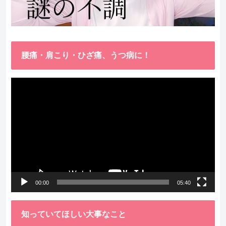
腰痛・肩こり・ひざ痛、うつ病に！
動
画
プ
レ
ー
ヤ
ー
00:00
05:40
知っていてほしい大事なこと