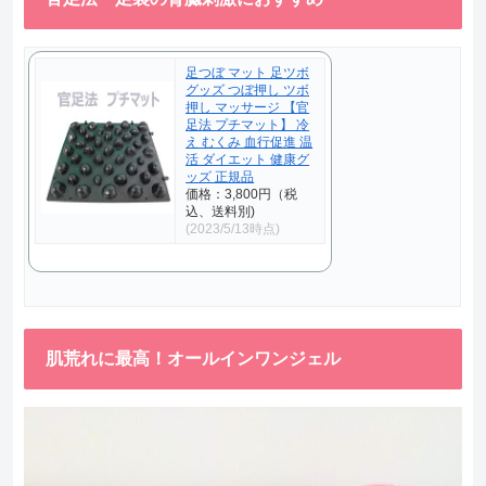
足つぼ マット 足ツボ
グッズ つぼ押し ツボ
押し マッサージ 【官
足法 プチマット】 冷
え むくみ 血行促進 温
活 ダイエット 健康グ
ッズ 正規品
価格：3,800円（税
込、送料別)
(2023/5/13時点)
肌荒れに最高！オールインワンジェル