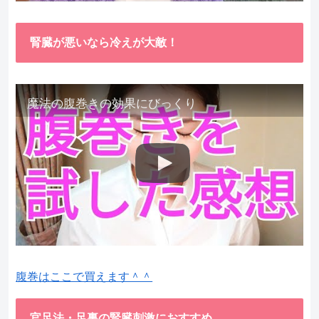
腎臓が悪いなら冷えが大敵！
魔法の腹巻きの効果にびっくり
腹巻はここで買えます＾＾
官足法・足裏の腎臓刺激におすすめ