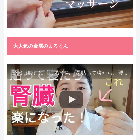
大人気の金属のまるくん
腎臓（腰）に「まるくん」を貼って寝たら、翌朝めちゃ楽でびっくりしました。腎臓叩いても痛くない！【お客様の声を試してみた】