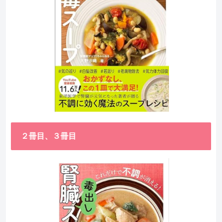
２冊目、３冊目