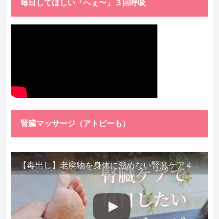
毎日してほしい「へぇ〜」３回呼吸
腎臓マッサージ（アトピーも）
【毒出し】老廃物を身体に溜めない腎臓ケア４種をご紹介します。