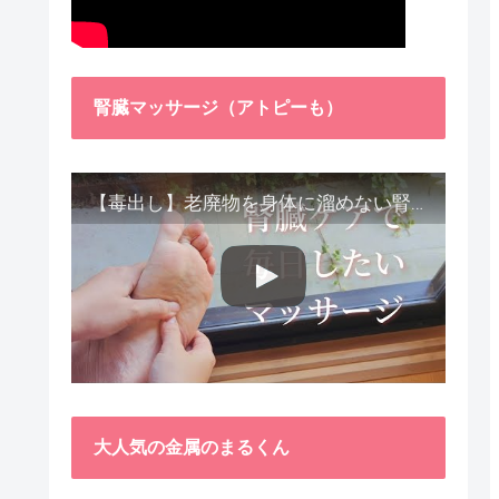
腎臓マッサージ（アトピーも）
【毒出し】老廃物を身体に溜めない腎臓ケア４種をご紹介します。
大人気の金属のまるくん