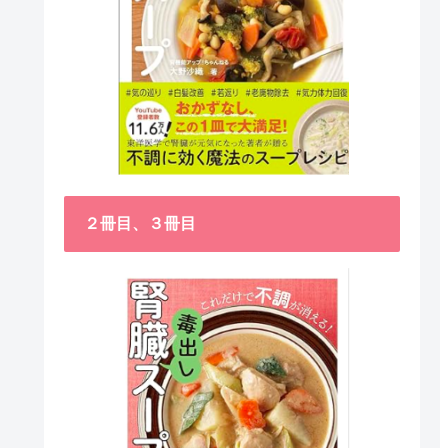
２冊目、３冊目