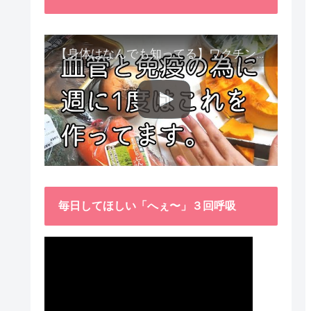
【身体はなんでも知ってる】ワクチン接種後、異常に食べたくなった野菜が細胞回復に貢献してくれました。
毎日してほしい「へぇ〜」３回呼吸