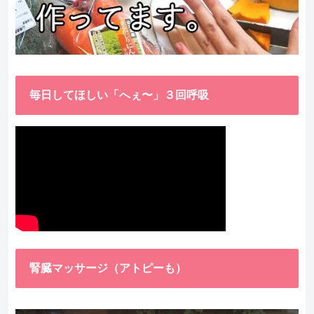
毎日してほしい「へぇ〜」３回呼吸
腎臓マッサージ（アトピーも）