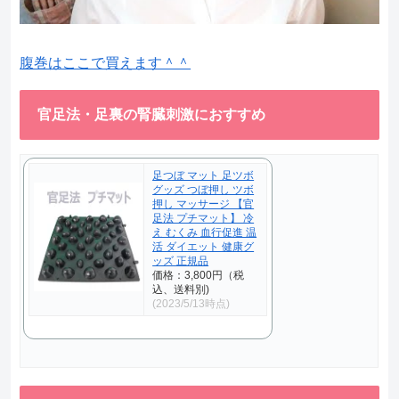
腹巻はここで買えます＾＾
官足法・足裏の腎臓刺激におすすめ
足つぼ マット 足ツボ
グッズ つぼ押し ツボ
押し マッサージ 【官
足法 プチマット】 冷
え むくみ 血行促進 温
活 ダイエット 健康グ
ッズ 正規品
価格：3,800円（税
込、送料別)
(2023/5/13時点)