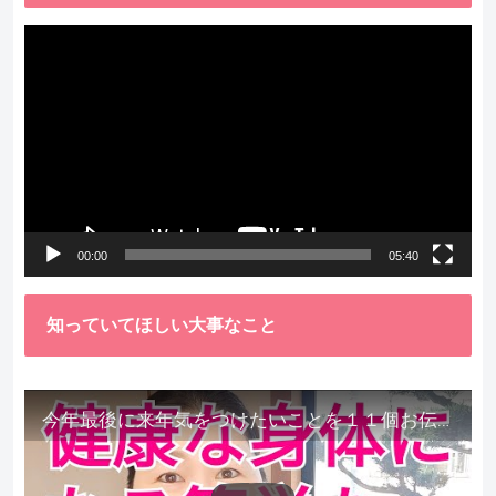
動
画
プ
レ
ー
ヤ
ー
00:00
05:40
知っていてほしい大事なこと
今年最後に来年気をつけたいことを１１個お伝えします。