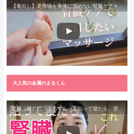
【毒出し】老廃物を身体に溜めない腎臓ケア４種をご紹介します。
大人気の金属のまるくん
腎臓（腰）に「まるくん」を貼って寝たら、翌朝めちゃ楽でびっくりしました。腎臓叩いても痛くない！【お客様の声を試してみた】