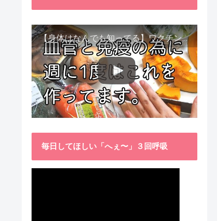
【身体はなんでも知ってる】ワクチン接種後、異常に食べたくなった野菜が細胞回復に貢献してくれました。
毎日してほしい「へぇ〜」３回呼吸