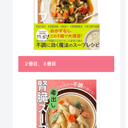
２冊目、３冊目