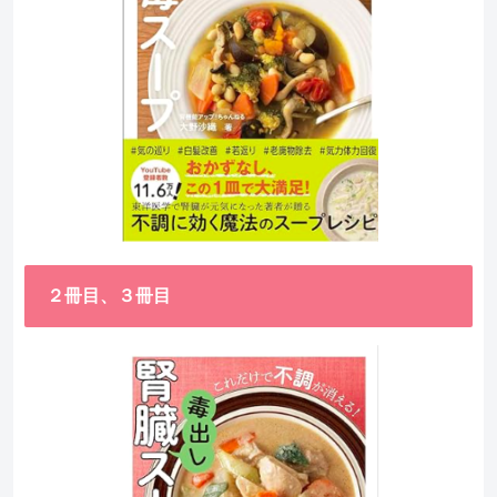
２冊目、３冊目