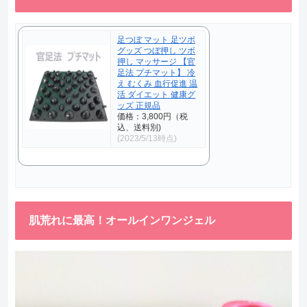
足つぼ マット 足ツボ
グッズ つぼ押し ツボ
押し マッサージ 【官
足法 プチマット】 冷
え むくみ 血行促進 温
活 ダイエット 健康グ
ッズ 正規品
価格：3,800円（税
込、送料別)
(2023/5/13時点)
肌荒れに最高！オールインワンジェル