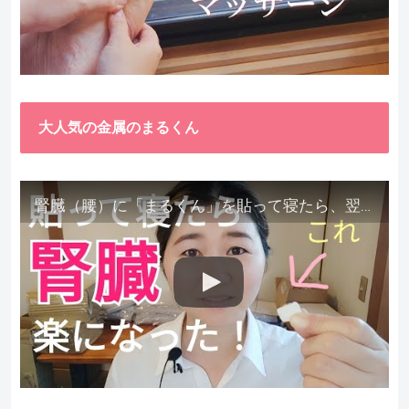
大人気の金属のまるくん
腎臓（腰）に「まるくん」を貼って寝たら、翌朝めちゃ楽でびっくりしました。腎臓叩いても痛くない！【お客様の声を試してみた】