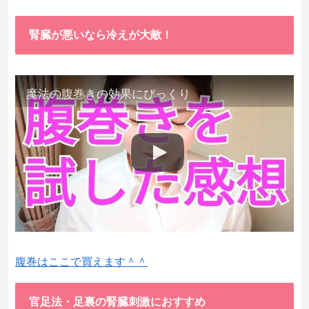
腎臓が悪いなら冷えが大敵！
魔法の腹巻きの効果にびっくり
腹巻はここで買えます＾＾
官足法・足裏の腎臓刺激におすすめ