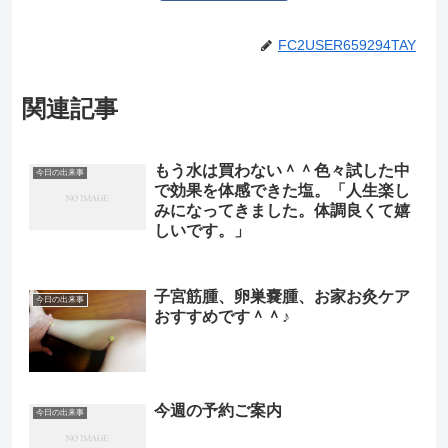
FC2USER659294TAY
関連記事
もう水は買わない＾＾色々試した中
今日の出来事
で効果を体感できた塩。「人生楽し
みになってきました。体調良くて嬉
しいです。」
子宮筋腫、卵巣嚢腫、お家お灸ケア
今日の出来事
おすすめです＾＾♪
今週の予約ご案内
今日の出来事