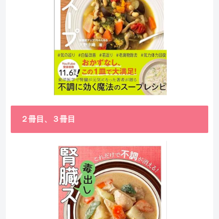
２冊目、３冊目