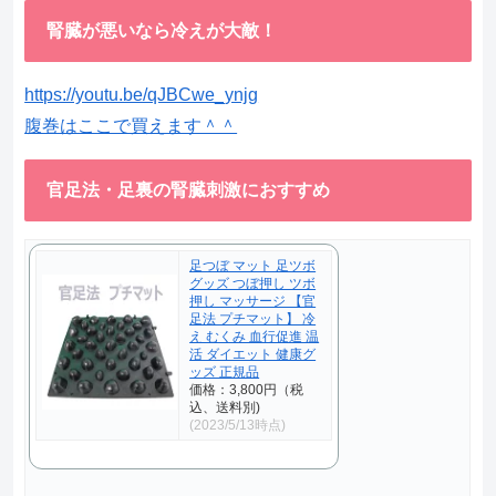
腎臓が悪いなら冷えが大敵！
https://youtu.be/qJBCwe_ynjg
腹巻はここで買えます＾＾
官足法・足裏の腎臓刺激におすすめ
足つぼ マット 足ツボ
グッズ つぼ押し ツボ
押し マッサージ 【官
足法 プチマット】 冷
え むくみ 血行促進 温
活 ダイエット 健康グ
ッズ 正規品
価格：3,800円（税
込、送料別)
(2023/5/13時点)