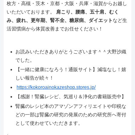
枚方・高槻・茨木・京都・大阪・兵庫・滋賀からお越し
いただいております。
肩こり、腰痛、五十肩、むく
み、疲れ、更年期、腎不全、糖尿病、ダイエット
など生
活習慣病から体質改善までお任せください！
お読みいただきありがとうございます＾＾大野沙織
でした。
【一緒に健康になろう！通販サイト】減塩なし！嬉
しい報告が続々！
https://kokoroainokazeshop.stores.jp/
【感謝！腎臓レシピ、気巡り＆浄化の書籍販売中】
腎臓のレシピ本のアマゾンアフィリエイトや印税な
どの一部は腎臓の研究の発展のための研究所へ寄付
として使わせていただきます。