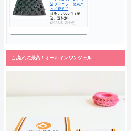
活 ダイエット 健康グ
ッズ 正規品
価格：3,800円（税
込、送料別)
(2023/5/13時点)
肌荒れに最高！オールインワンジェル