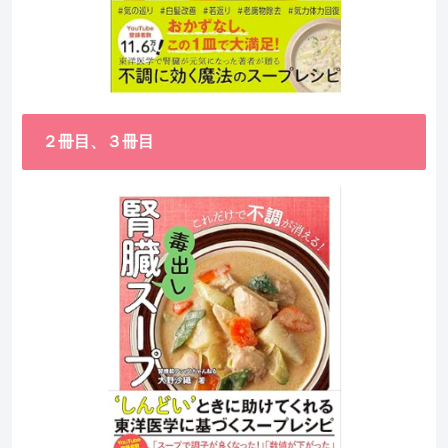
２冊目、３冊目