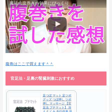
魔法の腹巻きの効果にびっくり
腹巻はここで買えます＾＾
官足法・足裏の腎臓刺激におすすめ
足つぼ マット 足ツボ
グッズ つぼ押し ツボ
押し マッサージ 【官
足法 プチマット】 冷
え むくみ 血行促進 温