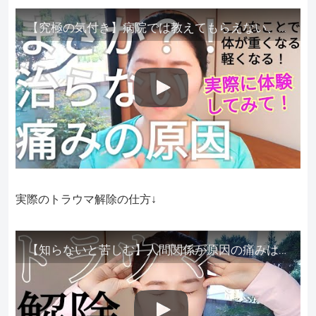
【究極の気付き】病院では教えてもらえない、その長年悩んできた痛み、症状、どうして治らないのか？痛みの正体、実際に今すぐ試して知ってほしい。
実際のトラウマ解除の仕方↓
【知らないと苦しむ】人間関係が原因の痛みはトラウマ解除が必須。病院に行っても原因不明で治らない不調はこれをしてからケアしてみてください。