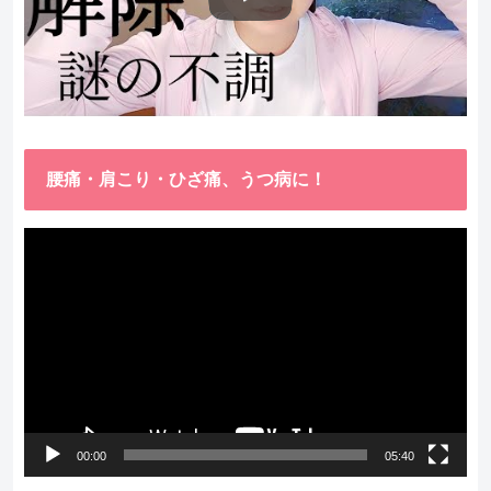
腰痛・肩こり・ひざ痛、うつ病に！
動
画
プ
レ
ー
ヤ
ー
00:00
05:40