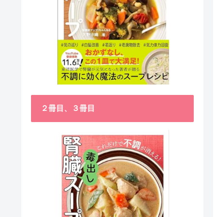
２冊目、３冊目