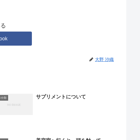
する
ook
大野 沙織
サプリメントについて
未分類