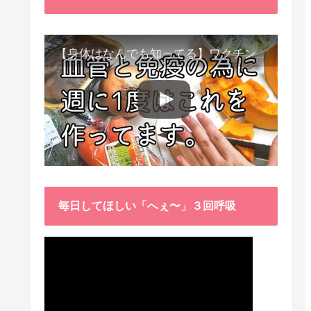
【身体はなんでも知ってる】ワクチン接種後、異常に食べたくなった野菜が細胞回復に貢献してくれました。
毎日してほしい「へぇ〜」３回呼吸