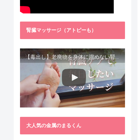
腎臓マッサージ（アトピーも）
【毒出し】老廃物を身体に溜めない腎臓ケア４種をご紹介します。
大人気の金属のまるくん