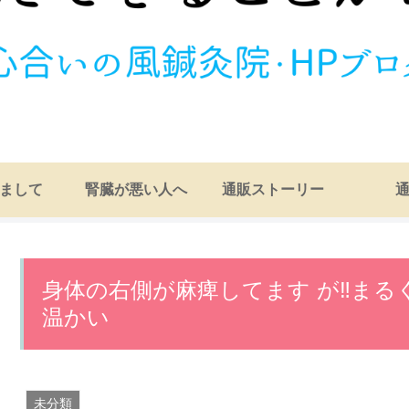
まして
腎臓が悪い人へ
通販ストーリー
身体の右側が麻痺してます が‼️ま
温かい
未分類