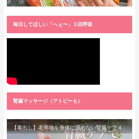
毎日してほしい「へぇ〜」３回呼吸
腎臓マッサージ（アトピーも）
【毒出し】老廃物を身体に溜めない腎臓ケア４種をご紹介します。