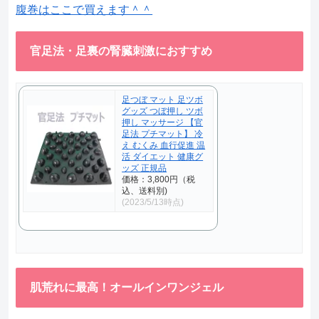
腹巻はここで買えます＾＾
官足法・足裏の腎臓刺激におすすめ
足つぼ マット 足ツボ
グッズ つぼ押し ツボ
押し マッサージ 【官
足法 プチマット】 冷
え むくみ 血行促進 温
活 ダイエット 健康グ
ッズ 正規品
価格：3,800円（税
込、送料別)
(2023/5/13時点)
肌荒れに最高！オールインワンジェル