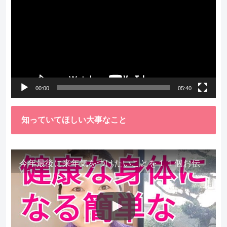
画
プ
レ
ー
ヤ
ー
00:00
05:40
知っていてほしい大事なこと
今年最後に来年気をつけたいことを１１個お伝えします。