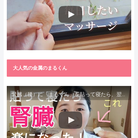
大人気の金属のまるくん
腎臓（腰）に「まるくん」を貼って寝たら、翌朝めちゃ楽でびっくりしました。腎臓叩いても痛くない！【お客様の声を試してみた】