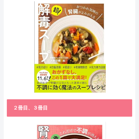
２冊目、３冊目