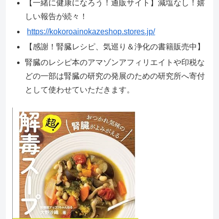
【一緒に健康になろう！通販サイト】減塩なし！嬉
しい報告が続々！
https://kokoroainokazeshop.stores.jp/
【感謝！腎臓レシピ、気巡り＆浄化の書籍販売中】
腎臓のレシピ本のアマゾンアフィリエイトや印税な
どの一部は腎臓の研究の発展のための研究所へ寄付
として使わせていただきます。