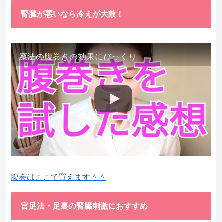
腎臓が悪いなら冷えが大敵！
魔法の腹巻きの効果にびっくり
腹巻はここで買えます＾＾
官足法・足裏の腎臓刺激におすすめ