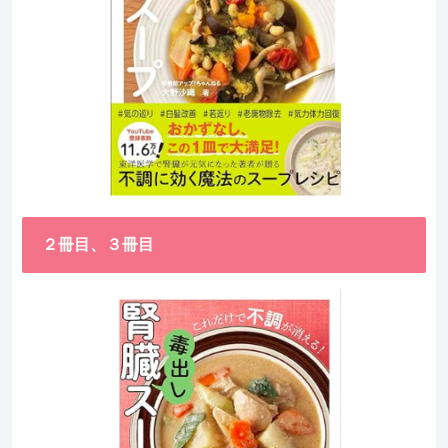
２冊目、３冊目