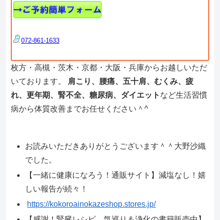
072-861-1633
枚方・高槻・茨木・京都・大阪・兵庫からお越しいただ
いております。
肩こり、腰痛、五十肩、むくみ、疲
れ、更年期、腎不全、糖尿病、ダイエット
など生活習慣
病から体質改善までお任せください＾^
お読みいただきありがとうございます＾＾大野沙織
でした。
【一緒に健康になろう！通販サイト】減塩なし！嬉
しい報告が続々！
https://kokoroainokazeshop.stores.jp/
【感謝！腎臓レシピ、気巡り＆浄化の書籍販売中】