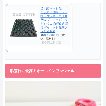
足つぼ マット 足ツボ
グッズ つぼ押し ツボ
押し マッサージ 【官
足法 プチマット】 冷
え むくみ 血行促進 温
活 ダイエット 健康グ
ッズ 正規品
価格：3,800円（税
込、送料別)
(2023/5/13時点)
肌荒れに最高！オールインワンジェル