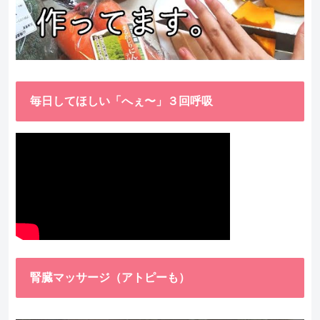
毎日してほしい「へぇ〜」３回呼吸
腎臓マッサージ（アトピーも）