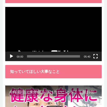
動
画
プ
レ
ー
ヤ
ー
00:00
05:40
知っていてほしい大事なこと
今年最後に来年気をつけたいことを１１個お伝えします。