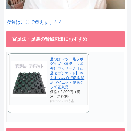
腹巻はここで買えます＾＾
官足法・足裏の腎臓刺激におすすめ
足つぼ マット 足ツボ
グッズ つぼ押し ツボ
押し マッサージ 【官
足法 プチマット】 冷
え むくみ 血行促進 温
活 ダイエット 健康グ
ッズ 正規品
価格：3,800円（税
込、送料別)
(2023/5/13時点)