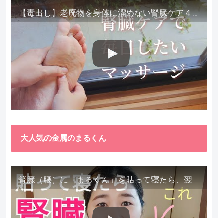
【毒出し】老廃物を身体に溜めない腎臓ケア４種をご紹介します。
大人気の金属のまるくん
腎臓（腰）に「まるくん」を貼って寝たら、翌朝めちゃ楽でびっくりしました。腎臓叩いても痛くない！【お客様の声を試してみた】