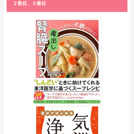
２冊目、３冊目