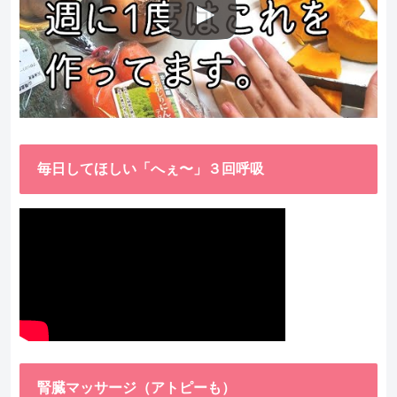
毎日してほしい「へぇ〜」３回呼吸
腎臓マッサージ（アトピーも）