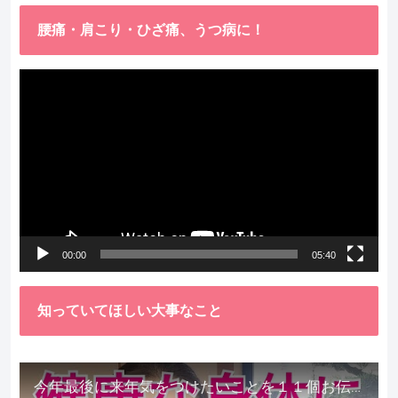
腰痛・肩こり・ひざ痛、うつ病に！
動
画
プ
レ
ー
ヤ
ー
00:00
05:40
知っていてほしい大事なこと
今年最後に来年気をつけたいことを１１個お伝えします。