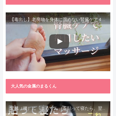
【毒出し】老廃物を身体に溜めない腎臓ケア４種をご紹介します。
大人気の金属のまるくん
腎臓（腰）に「まるくん」を貼って寝たら、翌朝めちゃ楽でびっくりしました。腎臓叩いても痛くない！【お客様の声を試してみた】