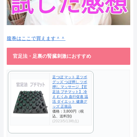
腹巻はここで買えます＾＾
官足法・足裏の腎臓刺激におすすめ
足つぼ マット 足ツボ
グッズ つぼ押し ツボ
押し マッサージ 【官
足法 プチマット】 冷
え むくみ 血行促進 温
活 ダイエット 健康グ
ッズ 正規品
価格：3,800円（税
込、送料別)
(2023/5/13時点)