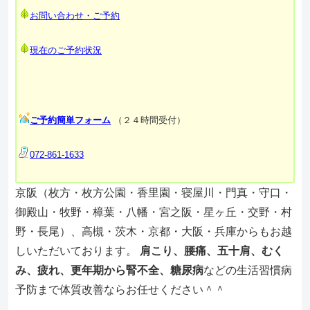
お問い合わせ・ご予約
現在のご予約状況
ご予約簡単フォーム
（２４時間受付）
072-861-1633
京阪（枚方・枚方公園・香里園・寝屋川・門真・守口・
御殿山・牧野・樟葉・八幡・宮之阪・星ヶ丘・交野・村
野・長尾）、高槻・茨木・京都・大阪・兵庫からもお越
しいただいております。
肩こり、腰痛、五十肩、むく
み、疲れ、更年期から腎不全、糖尿病
などの生活習慣病
予防まで体質改善ならお任せください＾＾