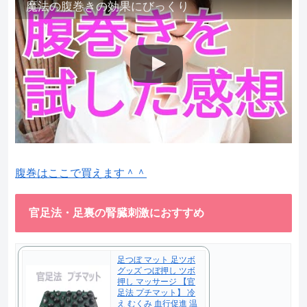
魔法の腹巻きの効果にびっくり
腹巻はここで買えます＾＾
官足法・足裏の腎臓刺激におすすめ
足つぼ マット 足ツボ
グッズ つぼ押し ツボ
押し マッサージ 【官
足法 プチマット】 冷
え むくみ 血行促進 温