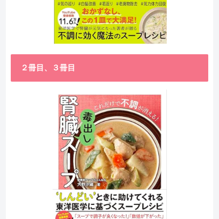
２冊目、３冊目