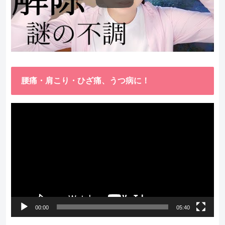
腰痛・肩こり・ひざ痛、うつ病に！
動
画
プ
レ
ー
ヤ
ー
00:00
05:40