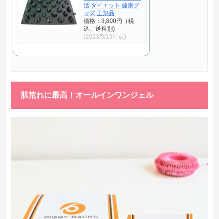
活 ダイエット 健康グ
ッズ 正規品
価格：3,800円（税
込、送料別)
(2023/5/13時点)
肌荒れに最高！オールインワンジェル