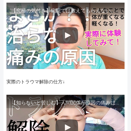
【究極の気付き】病院では教えてもらえない、その長年悩んできた痛み、症状、どうして治らないのか？痛みの正体、実際に今すぐ試して知ってほしい。
実際のトラウマ解除の仕方↓
【知らないと苦しむ】人間関係が原因の痛みはトラウマ解除が必須。病院に行っても原因不明で治らない不調はこれをしてからケアしてみてください。