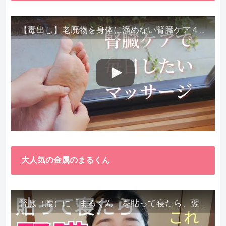
【毒出し】老廃物を身体に溜めない腎臓ケア４種をご紹介します。
大人気の金属のまるくん
腎臓（腰）に「まるくん」を貼って寝たら、翌朝めちゃ楽でびっくりしました。腎臓叩いても痛くない！【お客様の声を試してみた】