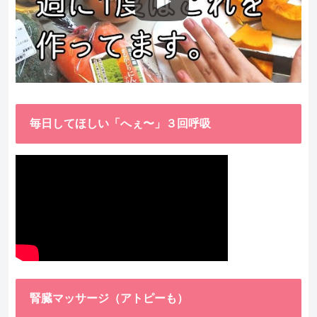
毎日してほしい「へぇ〜」３回呼吸
腎臓マッサージ（アトピーも）