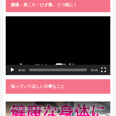
腰痛・肩こり・ひざ痛、うつ病に！
動
画
プ
レ
ー
ヤ
ー
00:00
05:40
知っていてほしい大事なこと
今年最後に来年気をつけたいことを１１個お伝えします。