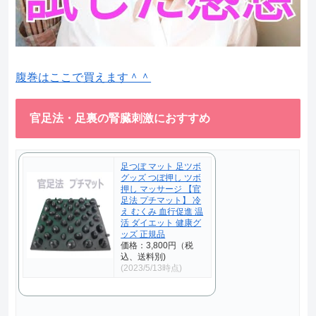
腹巻はここで買えます＾＾
官足法・足裏の腎臓刺激におすすめ
足つぼ マット 足ツボ
グッズ つぼ押し ツボ
押し マッサージ 【官
足法 プチマット】 冷
え むくみ 血行促進 温
活 ダイエット 健康グ
ッズ 正規品
価格：3,800円（税
込、送料別)
(2023/5/13時点)