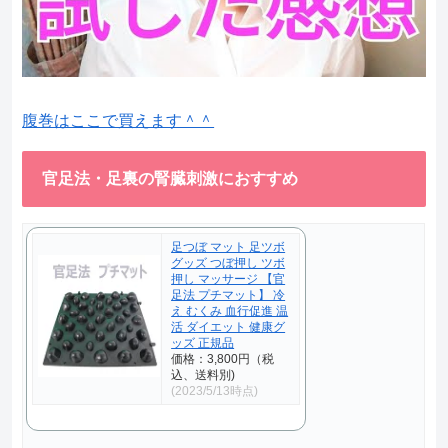
腹巻はここで買えます＾＾
官足法・足裏の腎臓刺激におすすめ
足つぼ マット 足ツボ
グッズ つぼ押し ツボ
押し マッサージ 【官
足法 プチマット】 冷
え むくみ 血行促進 温
活 ダイエット 健康グ
ッズ 正規品
価格：3,800円（税
込、送料別)
(2023/5/13時点)