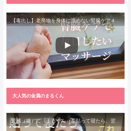
【毒出し】老廃物を身体に溜めない腎臓ケア４種をご紹介します。
大人気の金属のまるくん
腎臓（腰）に「まるくん」を貼って寝たら、翌朝めちゃ楽でびっくりしました。腎臓叩いても痛くない！【お客様の声を試してみた】