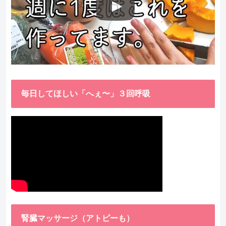
毎日してほしい「へぇ〜」３回呼吸
腎臓マッサージ（アトピーも）