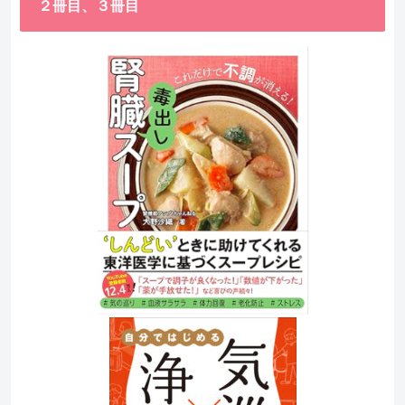
２冊目、３冊目