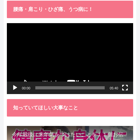
腰痛・肩こり・ひざ痛、うつ病に！
動
画
プ
レ
ー
ヤ
ー
00:00
05:40
知っていてほしい大事なこと
今年最後に来年気をつけたいことを１１個お伝えします。