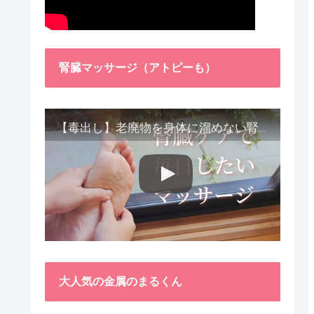
腎臓マッサージ（アトピーも）
【毒出し】老廃物を身体に溜めない腎臓ケア４種をご紹介します。
大人気の金属のまるくん