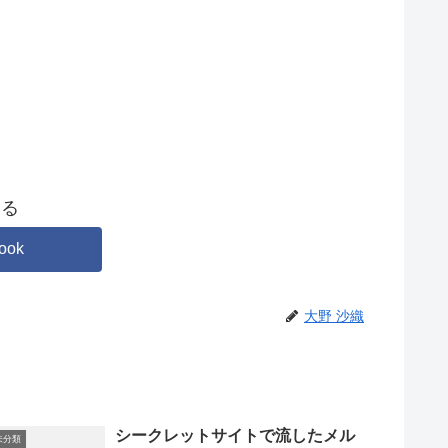
する
ook
大野 沙織
シークレットサイトで流したメル
未分類