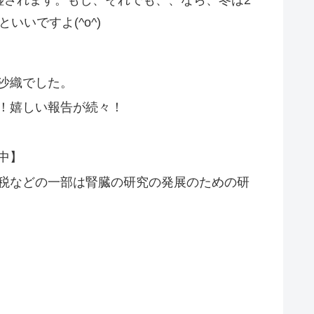
いですよ(^o^)
沙織でした。
！嬉しい報告が続々！
中】
税などの一部は腎臓の研究の発展のための研