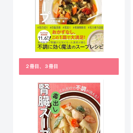
２冊目、３冊目