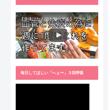
【身体はなんでも知ってる】ワクチン接種後、異常に食べたくなった野菜が細胞回復に貢献してくれました。
毎日してほしい「へぇ〜」３回呼吸