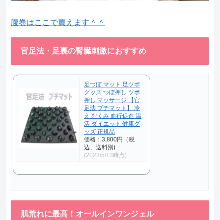
腹巻はここで買えます＾＾
官足法・足裏の腎臓刺激におすすめ
足つぼ マット 足ツボ
グッズ つぼ押し ツボ
押し マッサージ 【官
足法 プチマット】 冷
え むくみ 血行促進 温
活 ダイエット 健康グ
ッズ 正規品
価格：3,800円（税
込、送料別)
(2023/5/13時点)
肌荒れに最高！オールインワンジェル