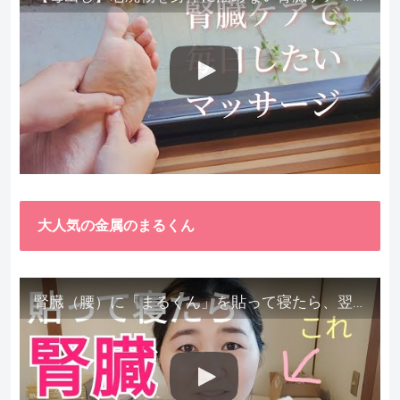
大人気の金属のまるくん
腎臓（腰）に「まるくん」を貼って寝たら、翌朝めちゃ楽でびっくりしました。腎臓叩いても痛くない！【お客様の声を試してみた】