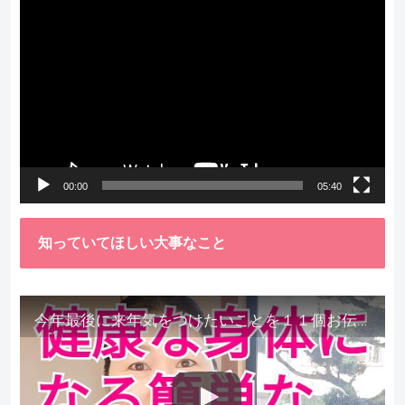
動
画
プ
レ
ー
ヤ
ー
00:00
05:40
知っていてほしい大事なこと
今年最後に来年気をつけたいことを１１個お伝えします。