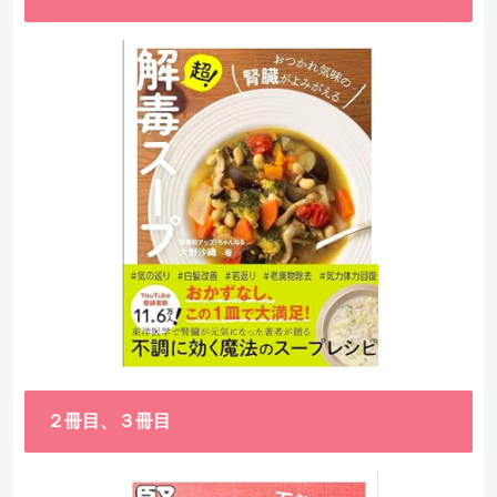
２冊目、３冊目