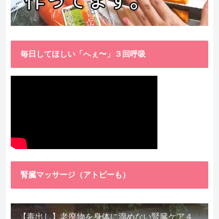
毎日してほしい「へぇ〜」３回呼吸
腎臓マッサージ（アトピーも）
【毒出し】老廃物を身体に溜めない腎臓ケア４種をご紹介します。