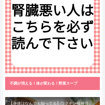
不調が消える！体が変わる！野菜スープ
【身体はなんでも知ってる】ワクチン接種後、異常に食べたくなった野菜が細胞回復に貢献してくれました。