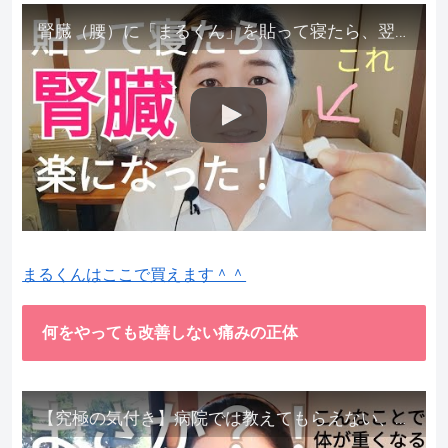
腎臓（腰）に「まるくん」を貼って寝たら、翌朝めちゃ楽でびっくりしました。腎臓叩いても痛くない！【お客様の声を試してみた】
まるくんはここで買えます＾＾
何をやっても改善しない痛みの正体
【究極の気付き】病院では教えてもらえない、その長年悩んできた痛み、症状、どうして治らないのか？痛みの正体、実際に今すぐ試して知ってほしい。