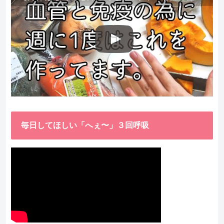
毎日してほしい「へぇ〜」３回呼吸