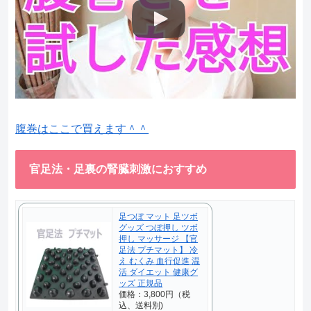
腹巻はここで買えます＾＾
官足法・足裏の腎臓刺激におすすめ
足つぼ マット 足ツボ
グッズ つぼ押し ツボ
押し マッサージ 【官
足法 プチマット】 冷
え むくみ 血行促進 温
活 ダイエット 健康グ
ッズ 正規品
価格：3,800円（税
込、送料別)