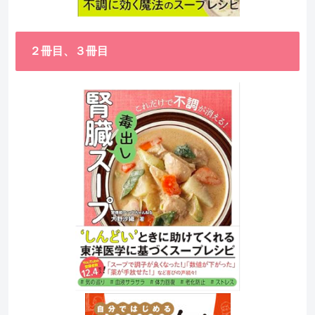
２冊目、３冊目