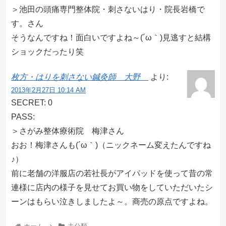
＞池田の頭痛専門整体院・刺さないはり・院長岩橋で
す。さん
そうなんですね！面白いですよね～(´ω｀)見逃すと結構
ショックだったり笑
枚方・はりを刺さない鍼灸師 大野
より:
2013年2月27日 10:14 AM
SECRET: 0
PASS:
＞さがみ整体療術院 梅津さん
おお！梅津さんも(´ω｀)（ニックネーム変えたんですね
♪）
前に老舗の洋服店の若社長がアイパッドを使って昔の常
連様に店内の様子を見せてお買い物をしていただいたシ
ーンはもらい泣きしましたよ～。商売の原点ですよね。