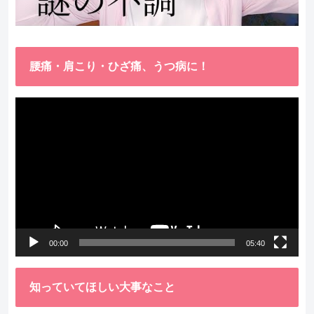
腰痛・肩こり・ひざ痛、うつ病に！
動
画
プ
レ
ー
ヤ
ー
00:00
05:40
知っていてほしい大事なこと