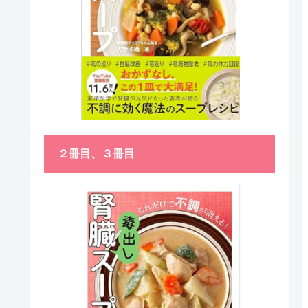
２冊目、３冊目