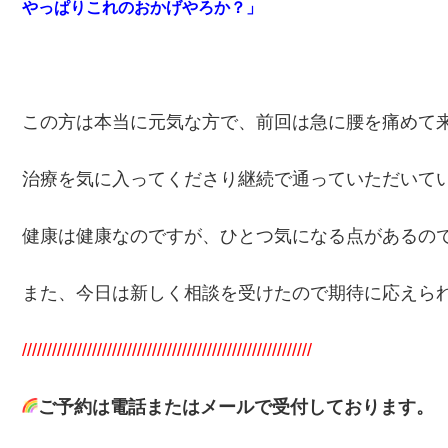
やっぱりこれのおかげやろか？」
この方は本当に元気な方で、前回は急に腰を痛めて
治療を気に入ってくださり継続で通っていただいて
健康は健康なのですが、ひとつ気になる点があるの
また、今日は新しく相談を受けたので期待に応えら
//////////////////////////////////////////////////////////
ご予約は電話またはメールで受付しております。