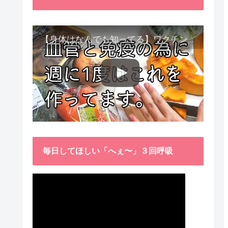
【身体はなんでも知ってる】ワクチン接種後、異常に食べたくなった野菜が細胞回復に貢献してくれました。
毎日してほしい「へぇ〜」３回呼吸