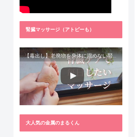
腎臓マッサージ（アトピーも）
【毒出し】老廃物を身体に溜めない腎臓ケア４種をご紹介します。
大人気の金属のまるくん