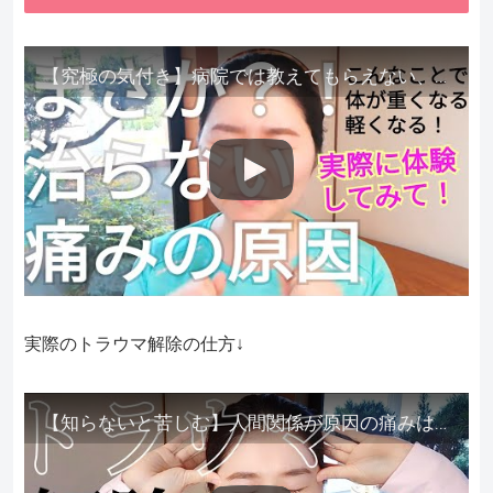
【究極の気付き】病院では教えてもらえない、その長年悩んできた痛み、症状、どうして治らないのか？痛みの正体、実際に今すぐ試して知ってほしい。
実際のトラウマ解除の仕方↓
【知らないと苦しむ】人間関係が原因の痛みはトラウマ解除が必須。病院に行っても原因不明で治らない不調はこれをしてからケアしてみてください。