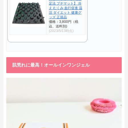
足法 プチマット】 冷
え むくみ 血行促進 温
活 ダイエット 健康グ
ッズ 正規品
価格：3,800円（税
込、送料別)
(2023/5/13時点)
肌荒れに最高！オールインワンジェル