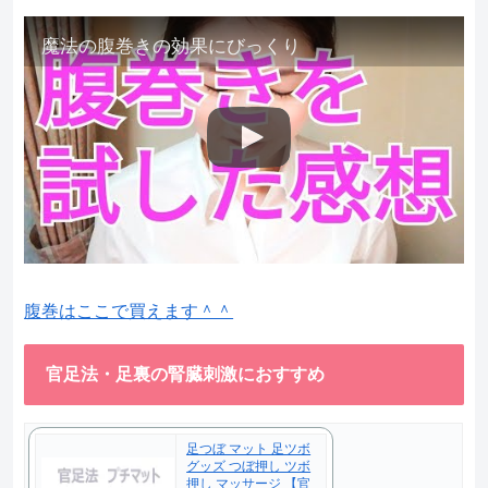
魔法の腹巻きの効果にびっくり
腹巻はここで買えます＾＾
官足法・足裏の腎臓刺激におすすめ
足つぼ マット 足ツボ
グッズ つぼ押し ツボ
押し マッサージ 【官