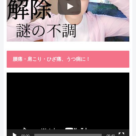
腰痛・肩こり・ひざ痛、うつ病に！
動
画
プ
レ
ー
ヤ
ー
00:00
05:40