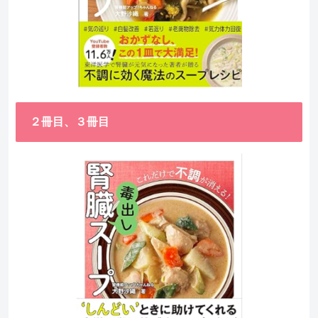
２冊目、３冊目