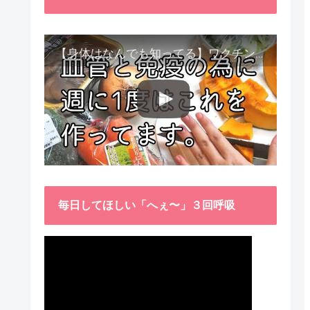
【身体はなんでも知ってる】ワクチン接種後、異常に食べたくなった野菜が細胞回復に貢献してくれました。
毎日してほしい「へぇ〜」３回呼吸