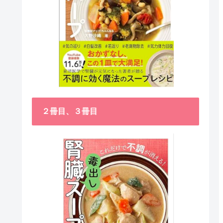
２冊目、３冊目