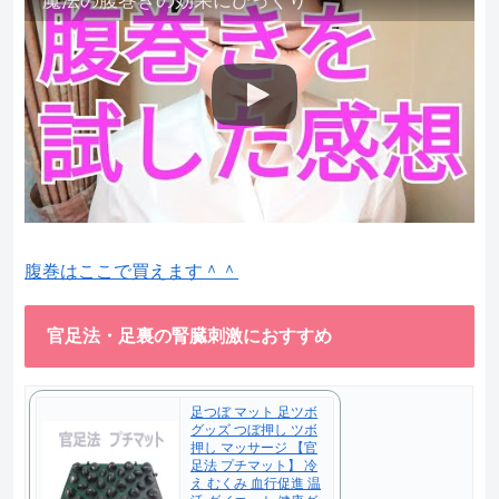
魔法の腹巻きの効果にびっくり
腹巻はここで買えます＾＾
官足法・足裏の腎臓刺激におすすめ
足つぼ マット 足ツボ
グッズ つぼ押し ツボ
押し マッサージ 【官
足法 プチマット】 冷
え むくみ 血行促進 温