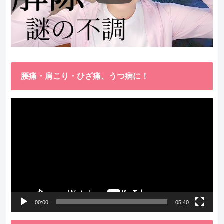
腰痛・肩こり・ひざ痛、うつ病に！
動
画
プ
レ
ー
ヤ
ー
00:00
05:40