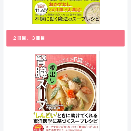
２冊目、３冊目