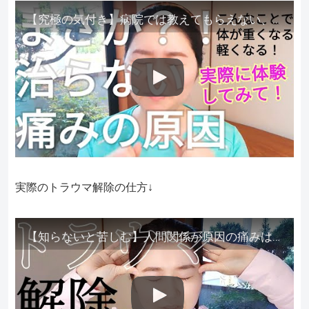
【究極の気付き】病院では教えてもらえない、その長年悩んできた痛み、症状、どうして治らないのか？痛みの正体、実際に今すぐ試して知ってほしい。
実際のトラウマ解除の仕方↓
【知らないと苦しむ】人間関係が原因の痛みはトラウマ解除が必須。病院に行っても原因不明で治らない不調はこれをしてからケアしてみてください。