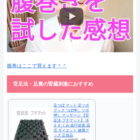
腹巻はここで買えます＾＾
官足法・足裏の腎臓刺激におすすめ
足つぼ マット 足ツボ
グッズ つぼ押し ツボ
押し マッサージ 【官
足法 プチマット】 冷
え むくみ 血行促進 温
活 ダイエット 健康グ
ッズ 正規品