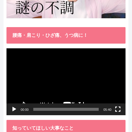
腰痛・肩こり・ひざ痛、うつ病に！
動
画
プ
レ
ー
ヤ
ー
00:00
05:40
知っていてほしい大事なこと