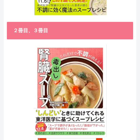
２冊目、３冊目