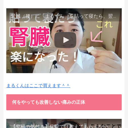
腎臓（腰）に「まるくん」を貼って寝たら、翌朝めちゃ楽でびっくりしました。腎臓叩いても痛くない！【お客様の声を試してみた】
まるくんはここで買えます＾＾
何をやっても改善しない痛みの正体
【究極の気付き】病院では教えてもらえない、その長年悩んできた痛み、症状、どうして治らないのか？痛みの正体、実際に今すぐ試して知ってほしい。