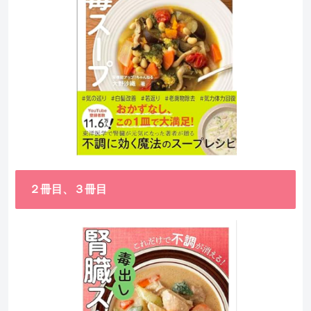
２冊目、３冊目