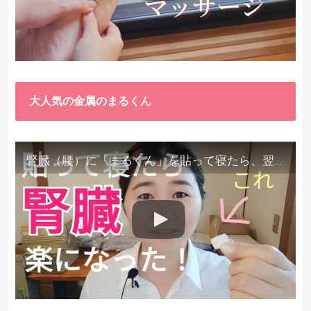
大人気の金属のまるくん
腎臓（腰）に「まるくん」を貼って寝たら、翌朝めちゃ楽でびっくりしました。腎臓叩いても痛くない！【お客様の声を試してみた】