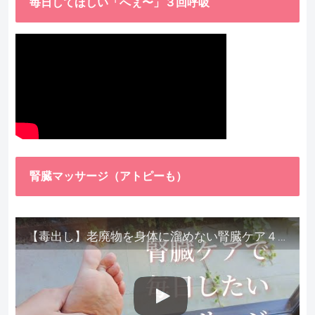
毎日してほしい「へぇ〜」３回呼吸
腎臓マッサージ（アトピーも）
【毒出し】老廃物を身体に溜めない腎臓ケア４種をご紹介します。