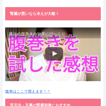
腎臓が悪いなら冷えが大敵！
魔法の腹巻きの効果にびっくり
腹巻はここで買えます＾＾
官足法・足裏の腎臓刺激におすすめ