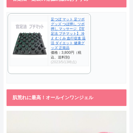
足つぼ マット 足ツボ
グッズ つぼ押し ツボ
押し マッサージ 【官
足法 プチマット】 冷
え むくみ 血行促進 温
活 ダイエット 健康グ
ッズ 正規品
価格：3,800円（税
込、送料別)
(2023/5/13時点)
肌荒れに最高！オールインワンジェル