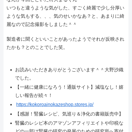
いつもと違うような気がした、すごく綺麗で少し分厚い
ような気もする、、、気のせいかなあ？と、あまりに綺
麗なので記念撮影をしました＾＾
製造者に聞くといいことがあったようでそれが反映され
たかも？とのことでした笑。
お読みいただきありがとうございます＾＾大野沙織
でした。
【一緒に健康になろう！通販サイト】減塩なし！嬉
しい報告が続々！
https://kokoroainokazeshop.stores.jp/
【感謝！腎臓レシピ、気巡り＆浄化の書籍販売中】
腎臓のレシピ本のアマゾンアフィリエイトや印税な
どの一部は腎臓の研究の発展のための研究所へ寄付