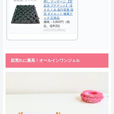
押し マッサージ 【官
足法 プチマット】 冷
え むくみ 血行促進 温
活 ダイエット 健康グ
ッズ 正規品
価格：3,800円（税
込、送料別)
(2023/5/13時点)
肌荒れに最高！オールインワンジェル