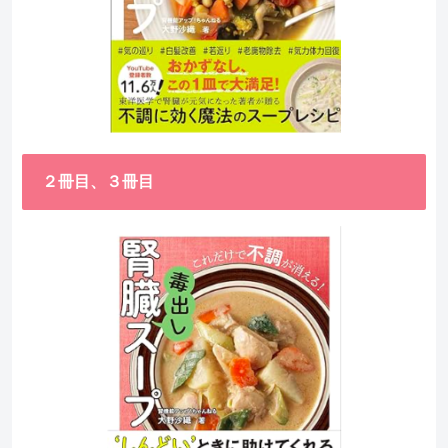
２冊目、３冊目