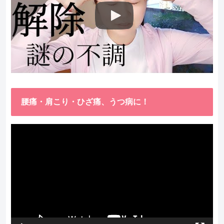
腰痛・肩こり・ひざ痛、うつ病に！
動
画
プ
レ
ー
ヤ
ー