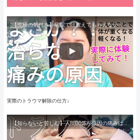
【究極の気付き】病院では教えてもらえない、その長年悩んできた痛み、症状、どうして治らないのか？痛みの正体、実際に今すぐ試して知ってほしい。
実際のトラウマ解除の仕方↓
【知らないと苦しむ】人間関係が原因の痛みはトラウマ解除が必須。病院に行っても原因不明で治らない不調はこれをしてからケアしてみてください。