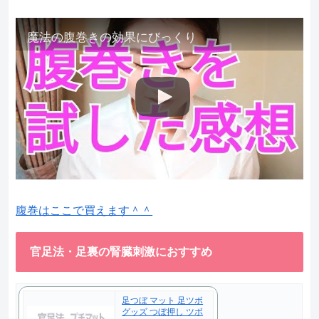
魔法の腹巻きの効果にびっくり
腹巻はここで買えます＾＾
官足法・足裏の腎臓刺激におすすめ
足つぼ マット 足ツボ
グッズ つぼ押し ツボ