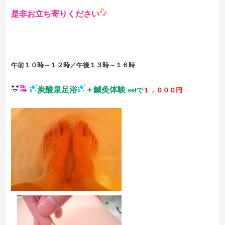
是非お立ち寄りください
午前１０時～１２時／午後１３時～１６時
炭酸泉足浴
＋鍼灸体験
setで
１，０００円