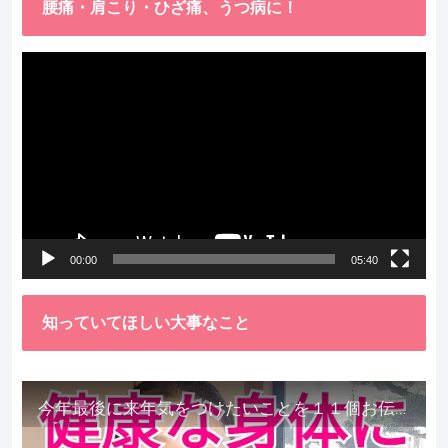
腰痛・肩こり・ひざ痛、うつ病に！
動
画
プ
レ
ー
ヤ
ー
00:00
05:40
知っていてほしい大事なこと
今年最後に来年気をつけたいことを１１個お伝えします。