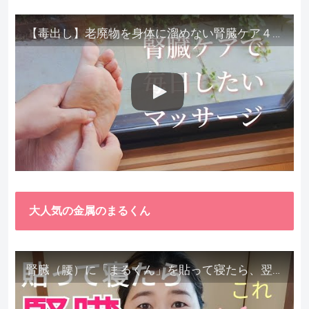
【毒出し】老廃物を身体に溜めない腎臓ケア４種をご紹介します。
大人気の金属のまるくん
腎臓（腰）に「まるくん」を貼って寝たら、翌朝めちゃ楽でびっくりしました。腎臓叩いても痛くない！【お客様の声を試してみた】