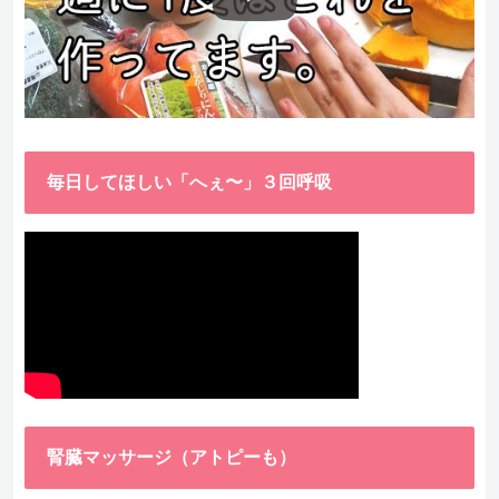
毎日してほしい「へぇ〜」３回呼吸
腎臓マッサージ（アトピーも）