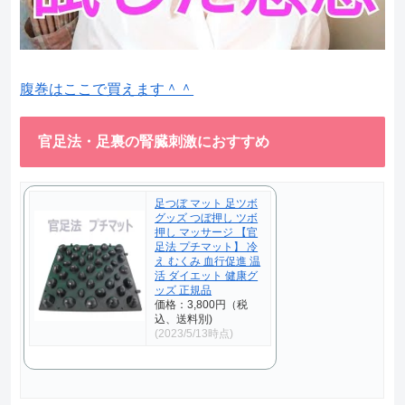
腹巻はここで買えます＾＾
官足法・足裏の腎臓刺激におすすめ
足つぼ マット 足ツボ
グッズ つぼ押し ツボ
押し マッサージ 【官
足法 プチマット】 冷
え むくみ 血行促進 温
活 ダイエット 健康グ
ッズ 正規品
価格：3,800円（税
込、送料別)
(2023/5/13時点)