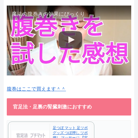
魔法の腹巻きの効果にびっくり
腹巻はここで買えます＾＾
官足法・足裏の腎臓刺激におすすめ
足つぼ マット 足ツボ
グッズ つぼ押し ツボ
押し マッサージ 【官