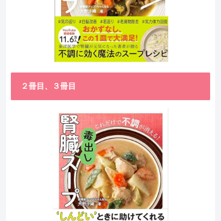
２冊目、３冊目