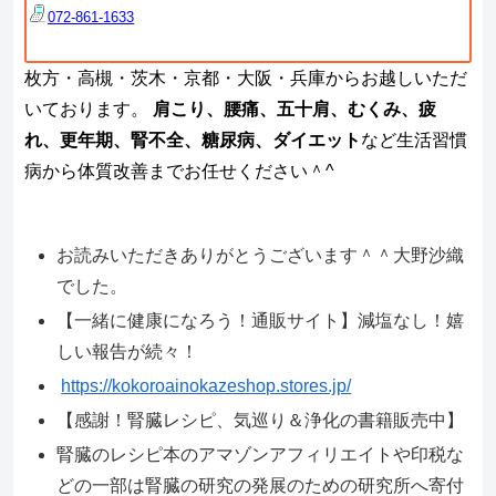
072-861-1633
枚方・高槻・茨木・京都・大阪・兵庫からお越しいただ
いております。
肩こり、腰痛、五十肩、むくみ、疲
れ、更年期、腎不全、糖尿病、ダイエット
など生活習慣
病から体質改善までお任せください＾^
お読みいただきありがとうございます＾＾大野沙織
でした。
【一緒に健康になろう！通販サイト】減塩なし！嬉
しい報告が続々！
https://kokoroainokazeshop.stores.jp/
【感謝！腎臓レシピ、気巡り＆浄化の書籍販売中】
腎臓のレシピ本のアマゾンアフィリエイトや印税な
どの一部は腎臓の研究の発展のための研究所へ寄付