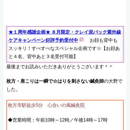
★１周年感謝企画★ ８月限定・クレイ泥パック紫外線
ケアキャンペーン好評予約受付中
お顔も背中も
スッキリ！すべすべなスペシャル企画です☆【お顔あ
と４名、背中あと３名受付可能】
最後までお読みいただきありがとうございます＾＾
枚方・肩こりは一瞬で☆はりを刺さない鍼灸師
の大野で
した。
枚方市駅徒歩5分 心合いの風鍼灸院
◆営業時間：午前10時～12時／午後14時～17時