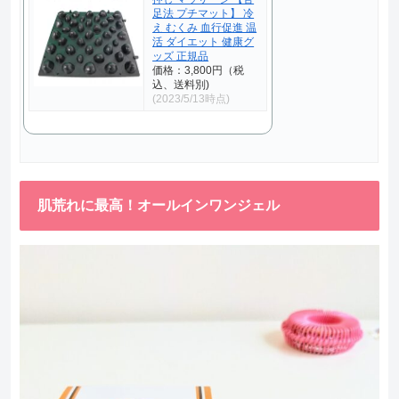
足法 プチマット】 冷
え むくみ 血行促進 温
活 ダイエット 健康グ
ッズ 正規品
価格：3,800円（税
込、送料別)
(2023/5/13時点)
肌荒れに最高！オールインワンジェル