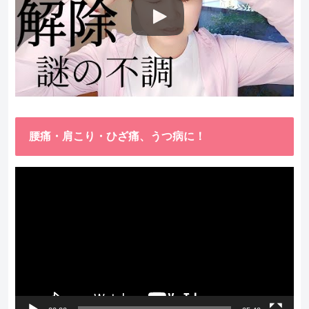
腰痛・肩こり・ひざ痛、うつ病に！
動
画
プ
レ
ー
ヤ
ー