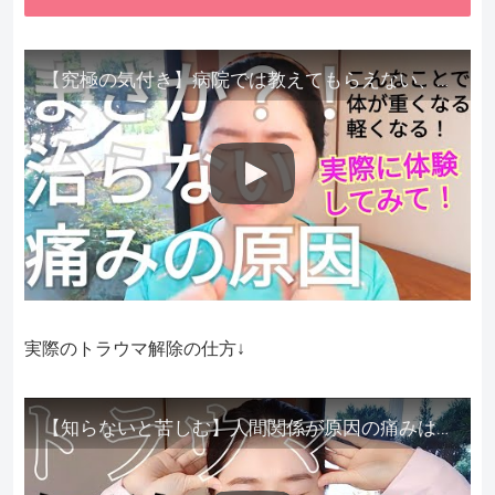
【究極の気付き】病院では教えてもらえない、その長年悩んできた痛み、症状、どうして治らないのか？痛みの正体、実際に今すぐ試して知ってほしい。
実際のトラウマ解除の仕方↓
【知らないと苦しむ】人間関係が原因の痛みはトラウマ解除が必須。病院に行っても原因不明で治らない不調はこれをしてからケアしてみてください。