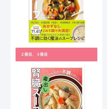
２冊目、３冊目