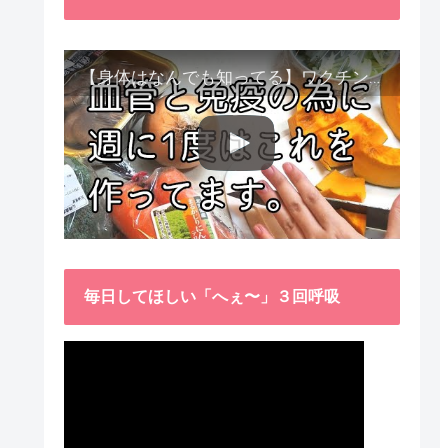
【身体はなんでも知ってる】ワクチン接種後、異常に食べたくなった野菜が細胞回復に貢献してくれました。
毎日してほしい「へぇ〜」３回呼吸