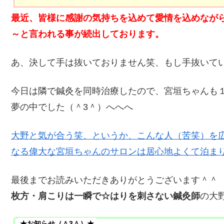
最近、皆様に感謝の気持ちを込めて愛情を込めなが
～と言われる事が続出しております。
あ、決して手は抜いておりません笑、もし手抜いて
今日は隣で鍼灸を同時治療したので、宮垣ちゃんも
夢の中でした（＾3＾）へへへ
大野と気が合う笑、というか、こんな人（苦笑）を
なる偉大な宮垣ちゃんのサロンは居心地よくて泊ま
最後までお読みいただきありがとうございます＾＾
枚方・肩こりは一瞬で☆はりを刺さない鍼灸師
の大
★お知らせ（＾3＾）★