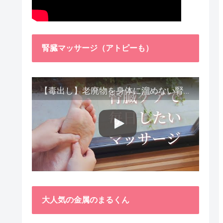
腎臓マッサージ（アトピーも）
【毒出し】老廃物を身体に溜めない腎臓ケア４種をご紹介します。
大人気の金属のまるくん