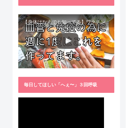
【身体はなんでも知ってる】ワクチン接種後、異常に食べたくなった野菜が細胞回復に貢献してくれました。
毎日してほしい「へぇ〜」３回呼吸