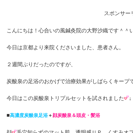
スポンサー
こんにちは！心合いの風鍼灸院の大野沙織です＾＾
今日は京都より来院くださいました、患者さん。
２週間ぶりだったのですが、
炭酸泉の足浴のおかげで治療効果がしばらくキープ
今日はこの炭酸泉トリプルセットを試されました
↓
■
高濃度炭酸泉足浴
＋
顔炭酸泉＆頭皮・髪浴
顔
毛穴知らずのマット肌、透明感ＵＰ、くすみオ