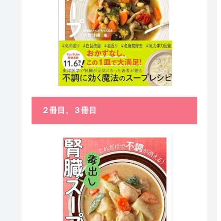
２冊目、３冊目