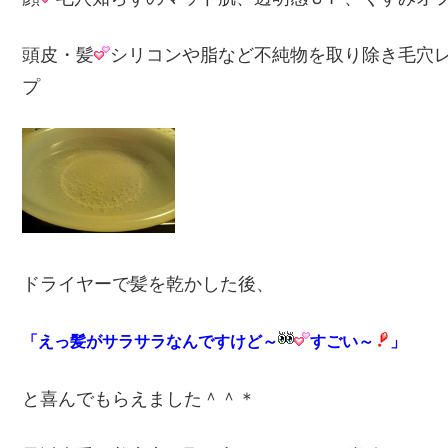
頭皮・髪
シリコンや脂など不純物を取り除き毛穴
プ
ドライヤーで髪を乾かした後、
「えっ髪がサラサラなんですけど～
すごい～
」
と喜んでもらえました＾＾＊