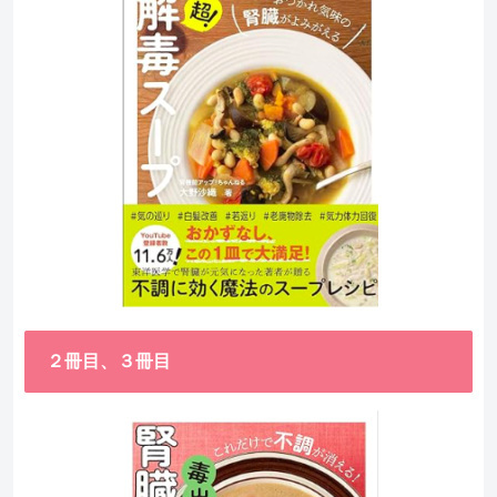
２冊目、３冊目