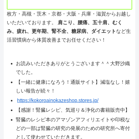
枚方・高槻・茨木・京都・大阪・兵庫・滋賀からお越し
いただいております。
肩こり、腰痛、五十肩、むく
み、疲れ、更年期、腎不全、糖尿病、ダイエット
など生
活習慣病から体質改善までお任せください！
お読みいただきありがとうございます＾＾大野沙織
でした。
【一緒に健康になろう！通販サイト】減塩なし！嬉
しい報告が続々！
https://kokoroainokazeshop.stores.jp/
【感謝！腎臓レシピ、気巡り＆浄化の書籍販売中】
腎臓のレシピ本のアマゾンアフィリエイトや印税な
どの一部は腎臓の研究の発展のための研究所へ寄付
として使わせていただきます。