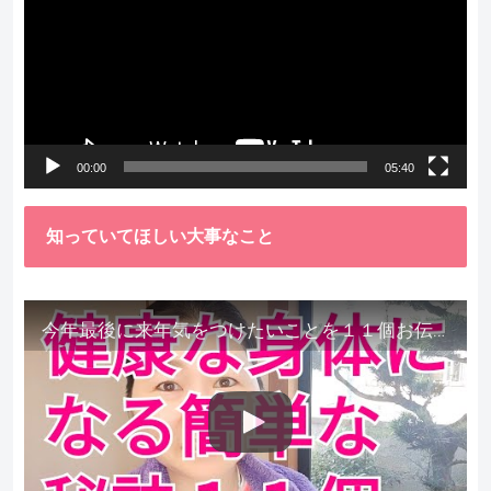
プ
レ
ー
ヤ
ー
00:00
05:40
知っていてほしい大事なこと
今年最後に来年気をつけたいことを１１個お伝えします。