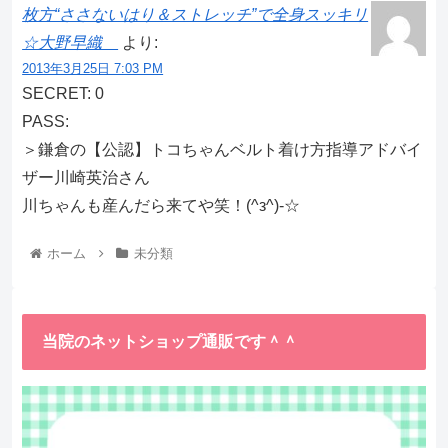
枚方“ささないはり＆ストレッチ”で全身スッキリ
☆大野早織
より:
2013年3月25日 7:03 PM
SECRET: 0
PASS:
＞鎌倉の【公認】トコちゃんベルト着け方指導アドバイ
ザー川崎英治さん
川ちゃんも産んだら来てや笑！(^з^)-☆
ホーム
未分類
当院のネットショップ通販です＾＾