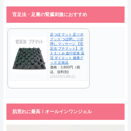
官足法・足裏の腎臓刺激におすすめ
足つぼ マット 足ツボ
グッズ つぼ押し ツボ
押し マッサージ 【官
足法 プチマット】 冷
え むくみ 血行促進 温
活 ダイエット 健康グ
ッズ 正規品
価格：3,800円（税
込、送料別)
(2023/5/13時点)
肌荒れに最高！オールインワンジェル