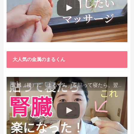
大人気の金属のまるくん
腎臓（腰）に「まるくん」を貼って寝たら、翌朝めちゃ楽でびっくりしました。腎臓叩いても痛くない！【お客様の声を試してみた】