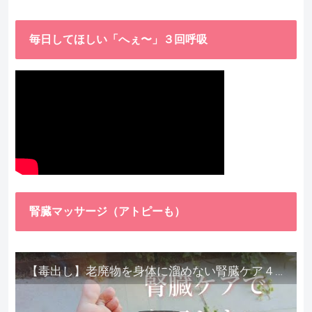
毎日してほしい「へぇ〜」３回呼吸
腎臓マッサージ（アトピーも）
【毒出し】老廃物を身体に溜めない腎臓ケア４種をご紹介します。