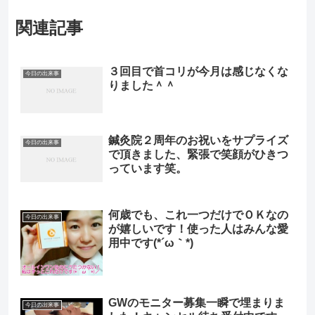
関連記事
３回目で首コリが今月は感じなくな
今日の出来事
りました＾＾
鍼灸院２周年のお祝いをサプライズ
今日の出来事
で頂きました、緊張で笑顔がひきつ
っています笑。
何歳でも、これ一つだけでＯＫなの
今日の出来事
が嬉しいです！使った人はみんな愛
用中です(*´ω｀*)
GWのモニター募集一瞬で埋まりま
今日の出来事