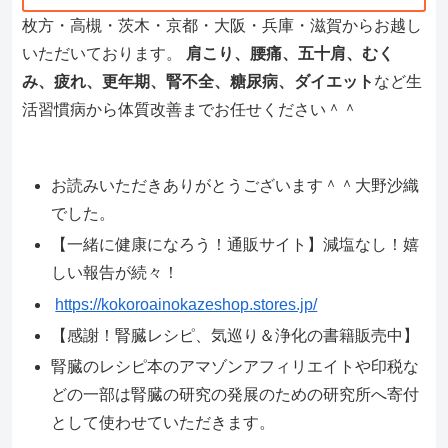
枚方・高槻・茨木・京都・大阪・兵庫・滋賀からお越し
いただいております。
肩こり、腰痛、五十肩、むく
み、疲れ、更年期、腎不全、糖尿病、ダイエット
など生
活習慣病から体質改善までお任せください＾＾
お読みいただきありがとうございます＾＾大野沙織
でした。
【一緒に健康になろう！通販サイト】減塩なし！嬉
しい報告が続々！
https://kokoroainokazeshop.stores.jp/
【感謝！腎臓レシピ、気巡り＆浄化の書籍販売中】
腎臓のレシピ本のアマゾンアフィリエイトや印税な
どの一部は腎臓の研究の発展のための研究所へ寄付
として使わせていただきます。