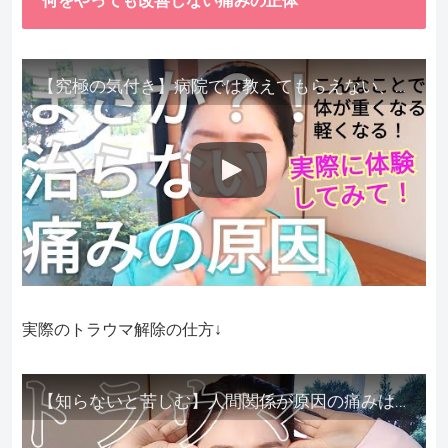
何をやっても改善しない痛みの正体
【究極の気付き】病院では教えてもらえない、その長年悩んできた痛み、症状、どうして治らないのか？痛みの正体、実際に今すぐ試して知ってほしい。
実際のトラウマ解除の仕方↓
【知らないと苦しむ】人間関係が原因の痛みはトラウマ解除が必須。病院に行っても原因不明で治らない不調はこれをしてからケアしてみてください。