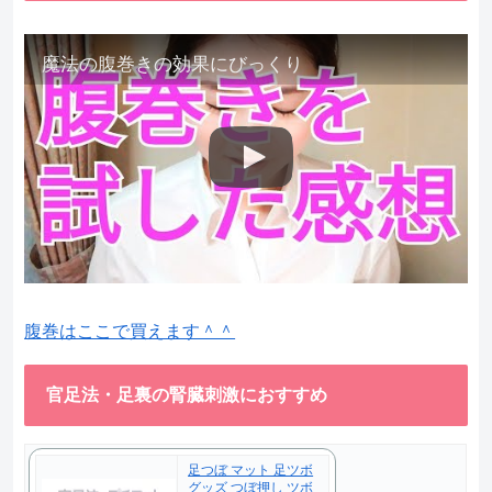
魔法の腹巻きの効果にびっくり
腹巻はここで買えます＾＾
官足法・足裏の腎臓刺激におすすめ
足つぼ マット 足ツボ
グッズ つぼ押し ツボ