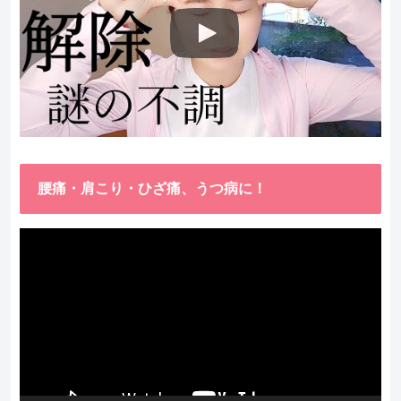
腰痛・肩こり・ひざ痛、うつ病に！
動
画
プ
レ
ー
ヤ
ー