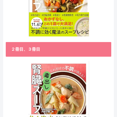
２冊目、３冊目