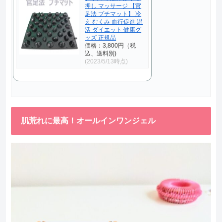
押し マッサージ 【官
足法 プチマット】 冷
え むくみ 血行促進 温
活 ダイエット 健康グ
ッズ 正規品
価格：3,800円（税
込、送料別)
(2023/5/13時点)
肌荒れに最高！オールインワンジェル