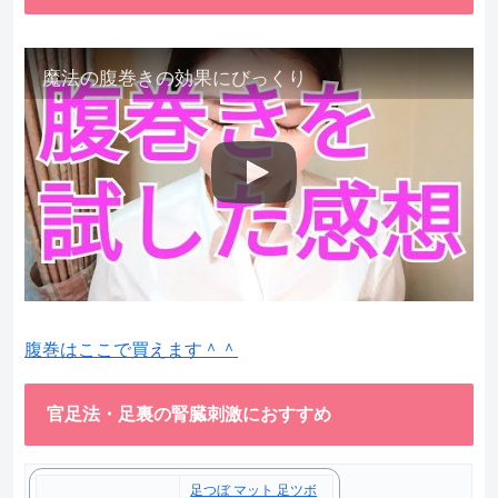
魔法の腹巻きの効果にびっくり
腹巻はここで買えます＾＾
官足法・足裏の腎臓刺激におすすめ
足つぼ マット 足ツボ