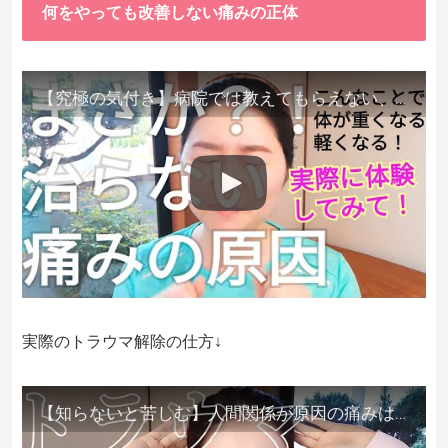
何をやっても改善しない痛みの正体
【究極の気付き】病院では教えてもらえない、その長年悩んできた痛み、症状、どうして治らないのか？痛みの正体、実際に今すぐ試して知ってほしい。
実際のトラウマ解除の仕方↓
【知らないと苦しむ】人間関係が原因の痛みはトラウマ解除が必須。病院に行っても原因不明で治らない不調はこれをしてからケアしてみてください。