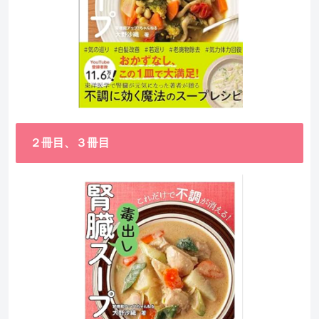
２冊目、３冊目