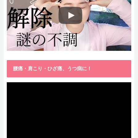
腰痛・肩こり・ひざ痛、うつ病に！
動
画
プ
レ
ー
ヤ
ー