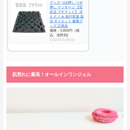
グッズ つぼ押し ツボ
押し マッサージ 【官
足法 プチマット】 冷
え むくみ 血行促進 温
活 ダイエット 健康グ
ッズ 正規品
価格：3,800円（税
込、送料別)
(2023/5/13時点)
肌荒れに最高！オールインワンジェル