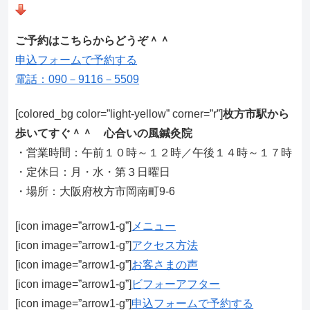
ご予約はこちらからどうぞ＾＾
申込フォームで予約する
電話：090－9116－5509
[colored_bg color=”light‐yellow” corner=”r”]
枚方市駅から
歩いてすぐ＾＾ 心合いの風鍼灸院
・営業時間：午前１０時～１２時／午後１４時～１７時
・定休日：月・水・第３日曜日
・場所：大阪府枚方市岡南町9-6
[icon image=”arrow1-g”]
メニュー
[icon image=”arrow1-g”]
アクセス方法
[icon image=”arrow1-g”]
お客さまの声
[icon image=”arrow1-g”]
ビフォーアフター
[icon image=”arrow1-g”]
申込フォームで予約する