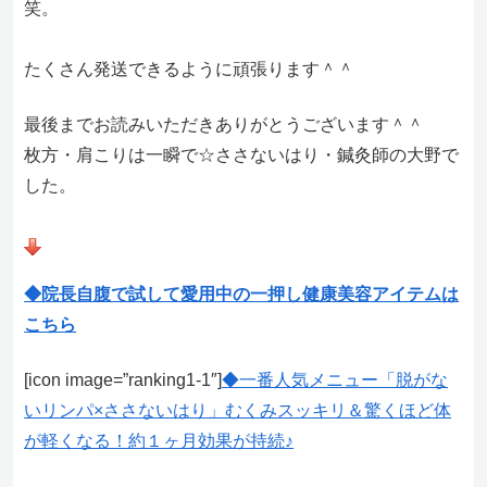
笑。
たくさん発送できるように頑張ります＾＾
最後までお読みいただきありがとうございます＾＾
枚方・肩こりは一瞬で☆ささないはり・鍼灸師の大野で
した。
◆院長自腹で試して愛用中の一押し健康美容アイテムは
こちら
[icon image=”ranking1-1″]
◆一番人気メニュー「脱がな
いリンパ×ささないはり」むくみスッキリ＆驚くほど体
が軽くなる！約１ヶ月効果が持続♪