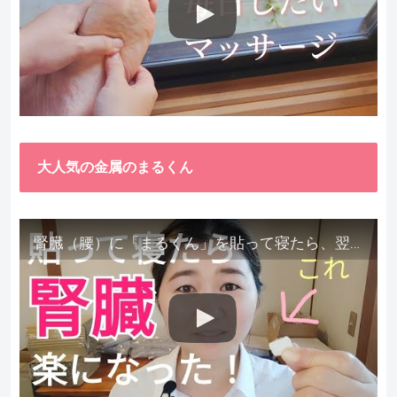
大人気の金属のまるくん
腎臓（腰）に「まるくん」を貼って寝たら、翌朝めちゃ楽でびっくりしました。腎臓叩いても痛くない！【お客様の声を試してみた】