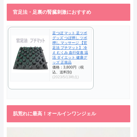
官足法・足裏の腎臓刺激におすすめ
足つぼ マット 足ツボ
グッズ つぼ押し ツボ
押し マッサージ 【官
足法 プチマット】 冷
え むくみ 血行促進 温
活 ダイエット 健康グ
ッズ 正規品
価格：3,800円（税
込、送料別)
(2023/5/13時点)
肌荒れに最高！オールインワンジェル