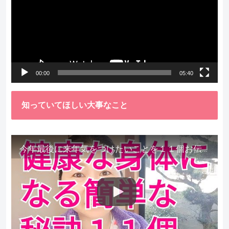
プ
レ
ー
ヤ
ー
00:00
05:40
知っていてほしい大事なこと
今年最後に来年気をつけたいことを１１個お伝えします。