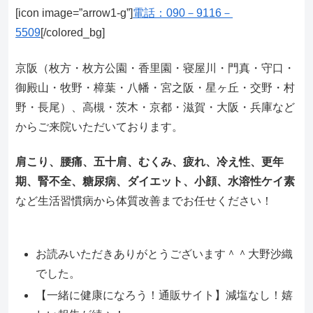
[icon image=”arrow1-g”]
電話：090－9116－
5509
[/colored_bg]
京阪（枚方・枚方公園・香里園・寝屋川・門真・守口・
御殿山・牧野・樟葉・八幡・宮之阪・星ヶ丘・交野・村
野・長尾）、高槻・茨木・京都・滋賀・大阪・兵庫など
からご来院いただいております。
肩こり、腰痛、五十肩、むくみ、疲れ、冷え性、更年
期、腎不全、糖尿病、ダイエット、小顔、水溶性ケイ素
など生活習慣病から体質改善までお任せください！
お読みいただきありがとうございます＾＾大野沙織
でした。
【一緒に健康になろう！通販サイト】減塩なし！嬉