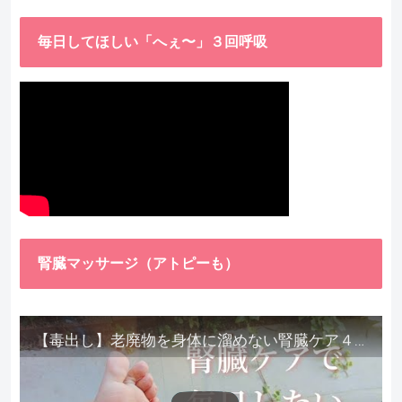
毎日してほしい「へぇ〜」３回呼吸
腎臓マッサージ（アトピーも）
【毒出し】老廃物を身体に溜めない腎臓ケア４種をご紹介します。