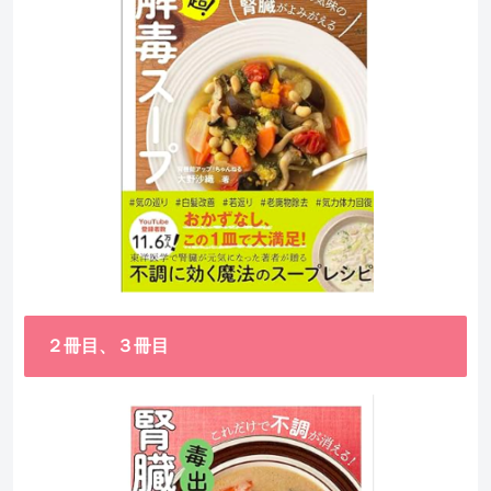
２冊目、３冊目