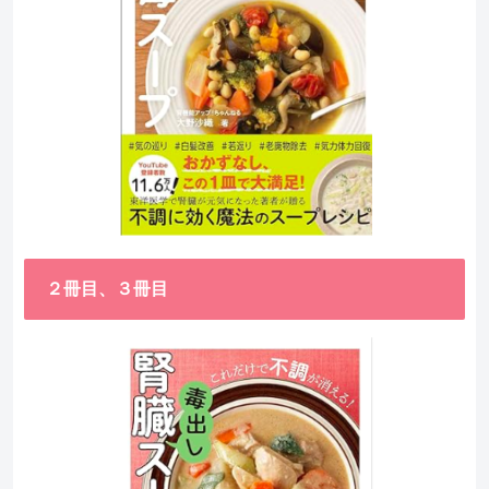
２冊目、３冊目