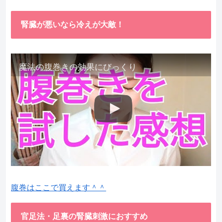
腎臓が悪いなら冷えが大敵！
魔法の腹巻きの効果にびっくり
腹巻はここで買えます＾＾
官足法・足裏の腎臓刺激におすすめ