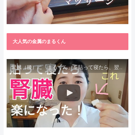
大人気の金属のまるくん
腎臓（腰）に「まるくん」を貼って寝たら、翌朝めちゃ楽でびっくりしました。腎臓叩いても痛くない！【お客様の声を試してみた】