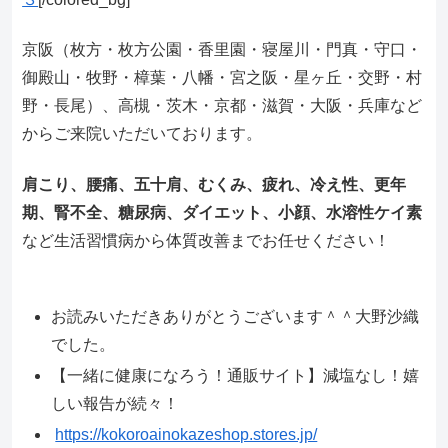
京阪（枚方・枚方公園・香里園・寝屋川・門真・守口・
御殿山・牧野・樟葉・八幡・宮之阪・星ヶ丘・交野・村
野・長尾）、高槻・茨木・京都・滋賀・大阪・兵庫など
からご来院いただいております。
肩こり、腰痛、五十肩、むくみ、疲れ、冷え性、更年
期、腎不全、糖尿病、ダイエット、小顔、水溶性ケイ素
など生活習慣病から体質改善までお任せください！
お読みいただきありがとうございます＾＾大野沙織
でした。
【一緒に健康になろう！通販サイト】減塩なし！嬉
しい報告が続々！
https://kokoroainokazeshop.stores.jp/