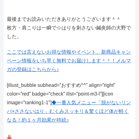
最後までお読みいただきありがとうございます＾＾
枚方・肩こりは一瞬で☆はりを刺さない鍼灸師の大野で
した。
ここでは言えないお得な情報やイベント、新商品キャン
ペーン情報をいち早く無料でお届けします＾＾！メルマ
ガの登録はこちらから♪
[illust_bubble subhead=”おすすめ^^” align=”right”
color=”red” badge=”check” illst=”point-m3-l”][icon
image=”ranking1-1″]
◆一番人気メニュー「脱がないリン
パ×ささないはり」むくみスッキリ＆驚くほど体が軽く
なる！約１ヶ月効果が持続♪