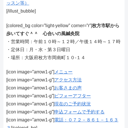
ッスン等）
[/illust_bubble]
[colored_bg color=”light‐yellow” corner=”r”]
枚方市駅から
歩いてすぐ＾＾ 心合いの風鍼灸院
・営業時間：午前１０時～１２時／午後１４時～１７時
・定休日：月・水・第３日曜日
・場所：大阪府枚方市岡南町１０-１４
[icon image=”arrow1-g”]
メニュー
[icon image=”arrow1-g”]
アクセス方法
[icon image=”arrow1-g”]
お客さまの声
[icon image=”arrow1-g”]
ビフォーアフター
[icon image=”arrow1-g”]
現在のご予約状況
[icon image=”arrow1-g”]
申込フォームで予約する
[icon image=”arrow1-g”]
電話：０７２－８６１－１６３
３
[/colored_bg]