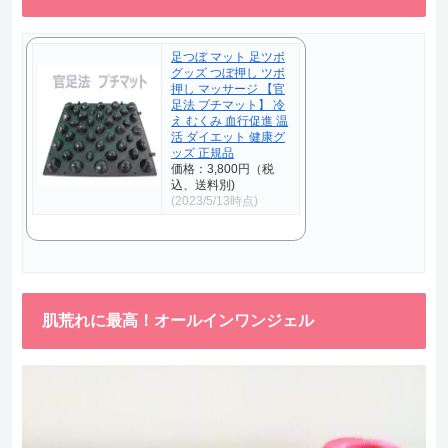
足つぼ マット 足ツボ
グッズ つぼ押し ツボ
押し マッサージ 【官
足法 プチマット】 冷
え むくみ 血行促進 温
活 ダイエット 健康グ
ッズ 正規品
価格：3,800円（税
込、送料別)
(2023/5/13時点)
肌荒れに最高！オールインワンジェル