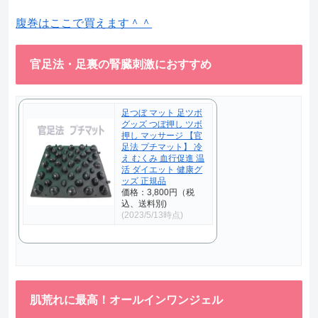
腹巻はここで買えます＾＾
官足法・足裏の腎臓刺激におすすめ
足つぼ マット 足ツボ
グッズ つぼ押し ツボ
押し マッサージ 【官
足法 プチマット】 冷
え むくみ 血行促進 温
活 ダイエット 健康グ
ッズ 正規品
価格：3,800円（税
込、送料別)
(2023/5/13時点)
肌荒れに最高！オールインワンジェル