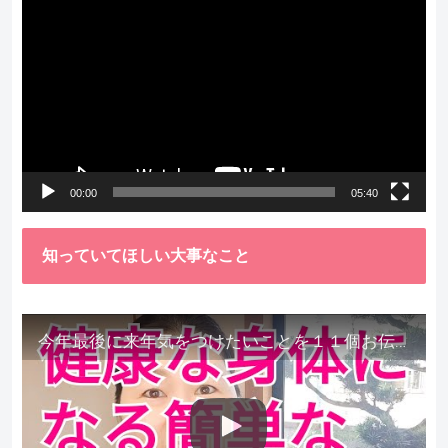
画
プ
レ
ー
ヤ
ー
00:00
05:40
知っていてほしい大事なこと
今年最後に来年気をつけたいことを１１個お伝えします。