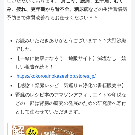
しいただいております。
肩こり、腰痛、五十肩、むく
み、疲れ、更年期から腎不全、糖尿病
などの生活習慣病
予防まで体質改善ならお任せください＾＾
お読みいただきありがとうございます＾＾大野沙織
でした。
【一緒に健康になろう！通販サイト】減塩なし！嬉
しい報告が続々！
https://kokoroainokazeshop.stores.jp/
【感謝！腎臓レシピ、気巡り＆浄化の書籍販売中】
腎臓のレシピ本のアマゾンアフィリエイトや印税な
どの一部は腎臓の研究の発展のための研究所へ寄付
として使わせていただきます。