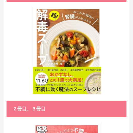
２冊目、３冊目