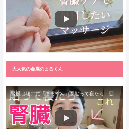
大人気の金属のまるくん
腎臓（腰）に「まるくん」を貼って寝たら、翌朝めちゃ楽でびっくりしました。腎臓叩いても痛くない！【お客様の声を試してみた】