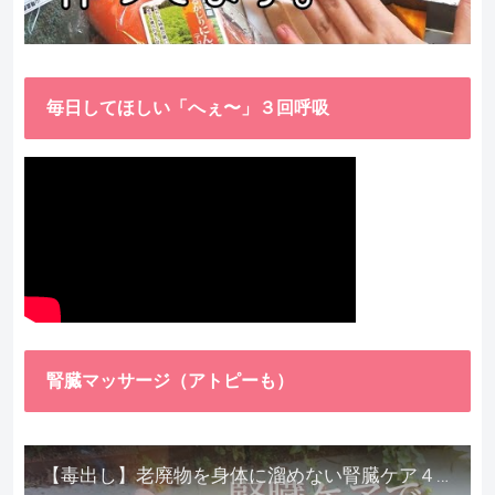
毎日してほしい「へぇ〜」３回呼吸
腎臓マッサージ（アトピーも）
【毒出し】老廃物を身体に溜めない腎臓ケア４種をご紹介します。