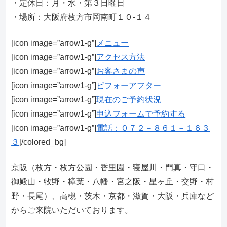
・定休日：月・水・第３日曜日
・場所：大阪府枚方市岡南町１０-１４
[icon image=”arrow1-g”]
メニュー
[icon image=”arrow1-g”]
アクセス方法
[icon image=”arrow1-g”]
お客さまの声
[icon image=”arrow1-g”]
ビフォーアフター
[icon image=”arrow1-g”]
現在のご予約状況
[icon image=”arrow1-g”]
申込フォームで予約する
[icon image=”arrow1-g”]
電話：０７２－８６１－１６３
３
[/colored_bg]
京阪（枚方・枚方公園・香里園・寝屋川・門真・守口・
御殿山・牧野・樟葉・八幡・宮之阪・星ヶ丘・交野・村
野・長尾）、高槻・茨木・京都・滋賀・大阪・兵庫など
からご来院いただいております。