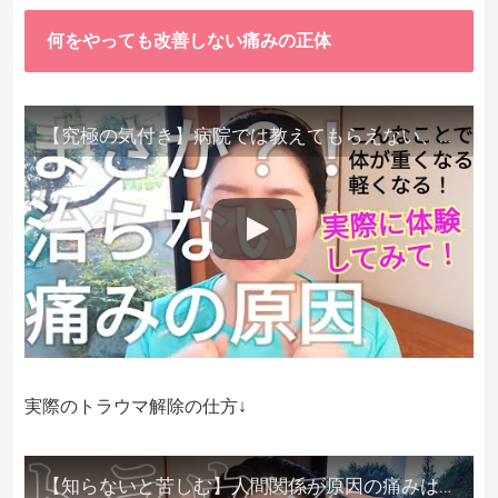
何をやっても改善しない痛みの正体
【究極の気付き】病院では教えてもらえない、その長年悩んできた痛み、症状、どうして治らないのか？痛みの正体、実際に今すぐ試して知ってほしい。
実際のトラウマ解除の仕方↓
【知らないと苦しむ】人間関係が原因の痛みはトラウマ解除が必須。病院に行っても原因不明で治らない不調はこれをしてからケアしてみてください。