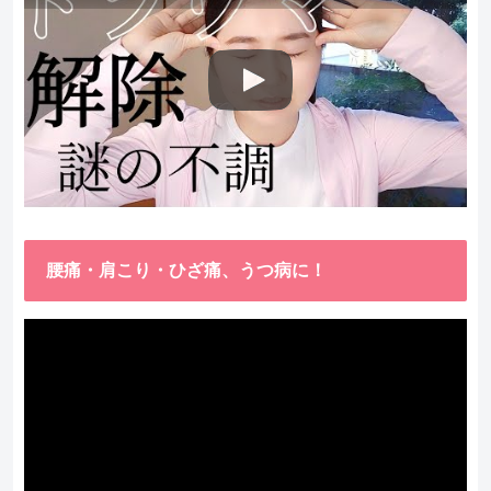
腰痛・肩こり・ひざ痛、うつ病に！
動
画
プ
レ
ー
ヤ