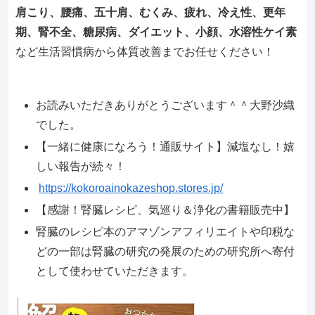
肩こり、腰痛、五十肩、むくみ、疲れ、冷え性、更年
期、腎不全、糖尿病、ダイエット、小顔、水溶性ケイ素
など生活習慣病から体質改善までお任せください！
お読みいただきありがとうございます＾＾大野沙織
でした。
【一緒に健康になろう！通販サイト】減塩なし！嬉
しい報告が続々！
https://kokoroainokazeshop.stores.jp/
【感謝！腎臓レシピ、気巡り＆浄化の書籍販売中】
腎臓のレシピ本のアマゾンアフィリエイトや印税な
どの一部は腎臓の研究の発展のための研究所へ寄付
として使わせていただきます。