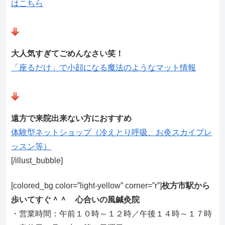
はこちら
大人気すぎてごめんなさい笑！
「座るだけ」で小顔になる魔法のようなマット情報
遠方で来院出来ない方におすすめ
体験型ネットショップ（冷えとり呼吸、お灸スカイプレ
ッスン等）
[/illust_bubble]
[colored_bg color=”light‐yellow” corner=”r”]
枚方市駅から
歩いてすぐ＾＾ 心合いの風鍼灸院
・営業時間：午前１０時～１２時／午後１４時～１７時