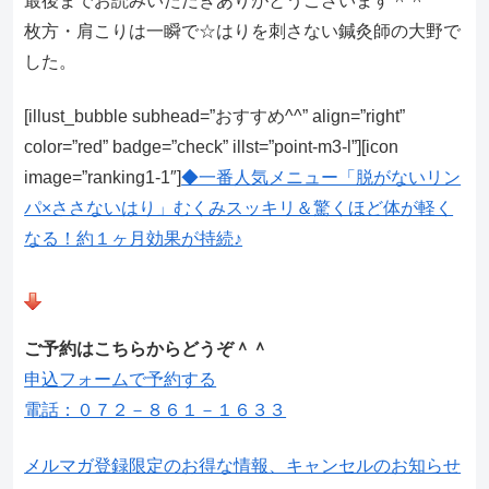
最後までお読みいただきありがとうございます＾＾
枚方・肩こりは一瞬で☆はりを刺さない鍼灸師の大野で
した。
[illust_bubble subhead=”おすすめ^^” align=”right”
color=”red” badge=”check” illst=”point-m3-l”][icon
image=”ranking1-1″]
◆一番人気メニュー「脱がないリン
パ×ささないはり」むくみスッキリ＆驚くほど体が軽く
なる！約１ヶ月効果が持続♪
ご予約はこちらからどうぞ＾＾
申込フォームで予約する
電話：０７２－８６１－１６３３
メルマガ登録限定のお得な情報、キャンセルのお知らせ