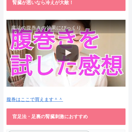
腎臓が悪いなら冷えが大敵！
魔法の腹巻きの効果にびっくり
腹巻はここで買えます＾＾
官足法・足裏の腎臓刺激におすすめ