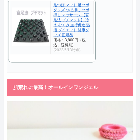
足つぼ マット 足ツボ
グッズ つぼ押し ツボ
押し マッサージ 【官
足法 プチマット】 冷
え むくみ 血行促進 温
活 ダイエット 健康グ
ッズ 正規品
価格：3,800円（税
込、送料別)
(2023/5/13時点)
肌荒れに最高！オールインワンジェル