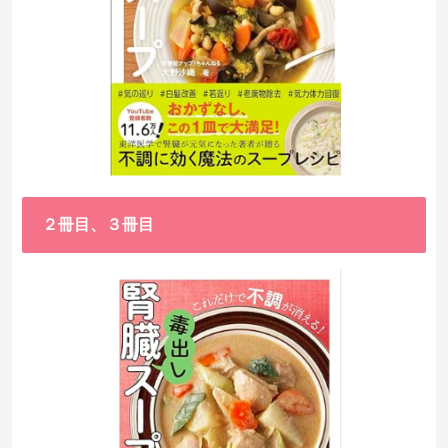
２冊目、３冊目