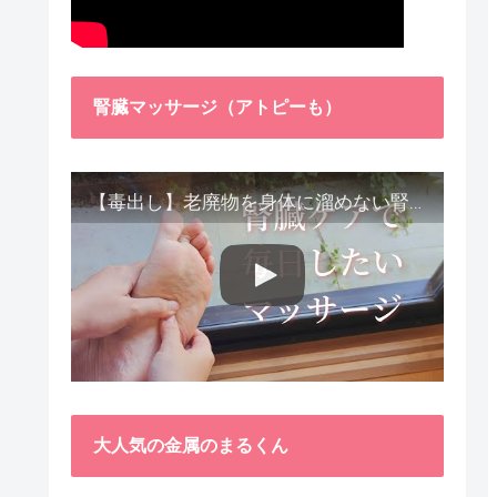
腎臓マッサージ（アトピーも）
【毒出し】老廃物を身体に溜めない腎臓ケア４種をご紹介します。
大人気の金属のまるくん