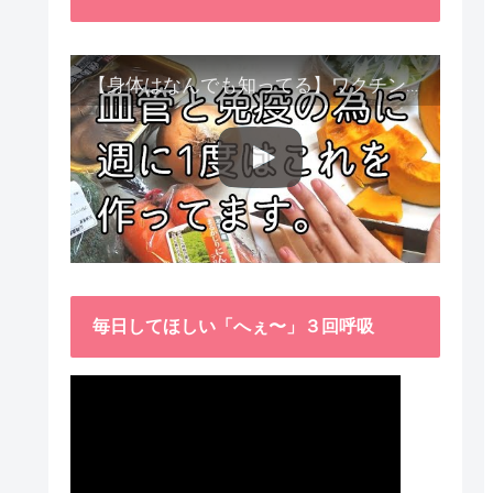
【身体はなんでも知ってる】ワクチン接種後、異常に食べたくなった野菜が細胞回復に貢献してくれました。
毎日してほしい「へぇ〜」３回呼吸