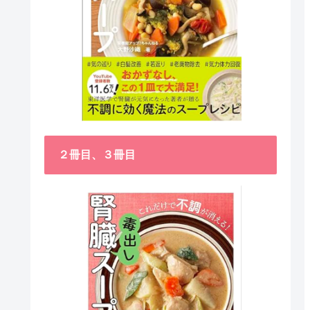
２冊目、３冊目