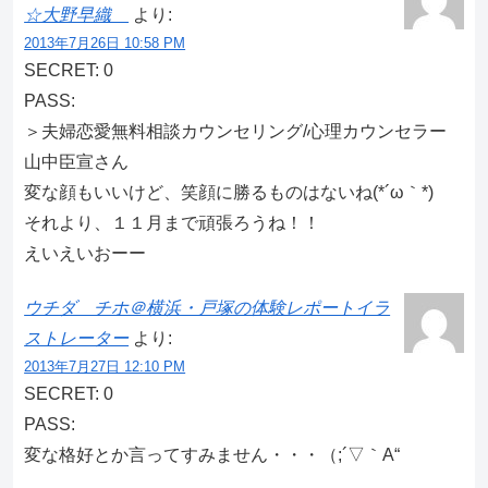
☆大野早織
より:
2013年7月26日 10:58 PM
SECRET: 0
PASS:
＞夫婦恋愛無料相談カウンセリング/心理カウンセラー
山中臣宣さん
変な顔もいいけど、笑顔に勝るものはないね(*´ω｀*)
それより、１１月まで頑張ろうね！！
えいえいおーー
ウチダ チホ＠横浜・戸塚の体験レポートイラ
ストレーター
より:
2013年7月27日 12:10 PM
SECRET: 0
PASS:
変な格好とか言ってすみません・・・（;´▽｀A“