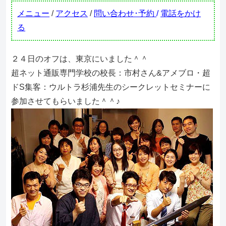
メニュー
/
アクセス
/
問い合わせ･予約
/
電話をかけ
る
２４日のオフは、東京にいました＾＾
超ネット通販専門学校の校長：市村さん&アメブロ・超
ドS集客：ウルトラ杉浦先生のシークレットセミナーに
参加させてもらいました＾＾♪