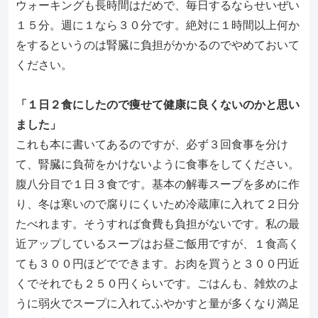
ウォーキングも長時間はだめで、毎日するならせいぜい
１５分。
週に１なら３０分です。
絶対に１時間以上何か
をするというのは腎臓に負担がかかるのでや
めておいて
ください。
「１日２食にしたので痩せて健康に良くないのかと思い
ました」
これも本に書いてあるのですが、必ず３回食事を分け
て、
腎臓に負荷をかけないように食事をしてください。
腹八分目で１日３食です。基本の解毒スープを多めに作
り、
冬は寒いので腐りにくいため冷蔵庫に入れて２日分
たべれます。
そうすれば食費も負担がないです。
私の最
近アップしているスープはお昼ご飯用ですが、
１食高く
ても３００円ほどでできます。
お肉を買うと３００円近
くでそれでも２５０円くらいです。
ごはんも、
雑炊のよ
うに弱火でスープに入れてふやかすと量が多くなり満足