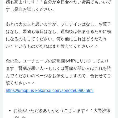
感
も高まります＾＾
自分が今日食べたい野菜でもいいで
すし是非お試しください。
あとは大丈夫と思いますが、プロテインはなし、お菓子
はなし、
果物も毎日はなし、
運動後は休ませるために横
になるのもしてください。
何か他にこれはどうだろう
か？
というものがあればまた教えてください＾＾
念の為、ユーチューブの説明欄やHPにリンクしてあり
ます、
腎臓が悪い人〜
もしくは腎臓が弱い人はこれを読
んでくださいのページをお伝えし
ますので、合わせてご
覧ください＾＾
https://umoplus-kokoroai.com/
sonota/6980.html
お読みいただきありがとうございます＾＾大野沙織
でした。