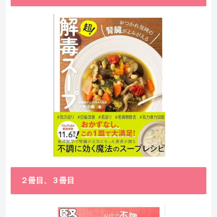
２冊目、３冊目