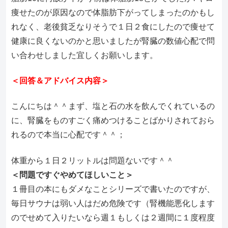
痩せたのが原因なので体脂肪下がってしまったのかもし
れなく
、老後貧乏なりそうで１日２食にしたので痩せて
健康に良くないの
かと思いましたが腎臓の数値心配で問
い合わせしました宜しくお願
いします。
＜回答＆アドバイス内容＞
こんにちは＾＾まず、塩と石の水を飲んでくれているの
に、
腎臓をものすごく痛めつけることばかりされておら
れるので本当に
心配です＾＾；
体重から１日２リットルは問題ないです＾＾
＜問題ですぐやめてほしいこと＞
１冊目の本にもダメなことシリーズで書いたのですが、
毎日サウナは弱い人はだめ危険です（
腎機能悪化します
のでせめて入りたいなら週１もしくは２週間に１
度程度