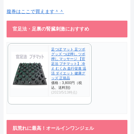
腹巻はここで買えます＾＾
官足法・足裏の腎臓刺激におすすめ
足つぼ マット 足ツボ
グッズ つぼ押し ツボ
押し マッサージ 【官
足法 プチマット】 冷
え むくみ 血行促進 温
活 ダイエット 健康グ
ッズ 正規品
価格：3,800円（税
込、送料別)
(2023/5/13時点)
肌荒れに最高！オールインワンジェル