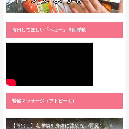
毎日してほしい「へぇ〜」３回呼吸
腎臓マッサージ（アトピーも）
【毒出し】老廃物を身体に溜めない腎臓ケア４種をご紹介します。