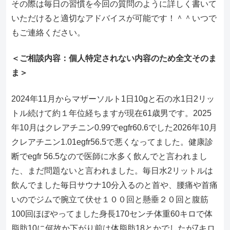
その際は毎日の習慣を今回の質問のように詳しく書いて
いただけると適切なアドバイスが可能です！＾＾いつで
もご連絡ください。
＜ご相談内容：個人特定されない内容のため全文そのま
ま＞
2024年11月からマザーソルト1日10gと石の水1日2リッ
トル続けて約１年位経ちますが現在61歳男です。2025
年10
月はクレアチニン0.99でegfr60.6でした2026年1
0月
クレアチニン1.01egfr56.5で悪くなってました
。健康診
断でegfr 56.5なので医師に水多く飲んでと言われまし
た、まだ問題ない
と言われました。毎日水2リットルは
飲んでました毎日サウナ10
分入るのと首や、腰痛や首痛
いのでジムで腕立て伏せ１００回と懸
垂２０回と腹筋
100回ほぼやってました身長170センチ体重6
0キロで体
脂肪10に何故か下がり前は体脂肪18とかでしたが7
キロ