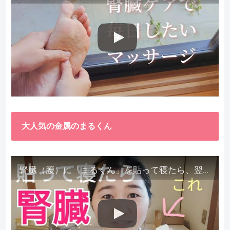
大人気の金属のまるくん
腎臓（腰）に「まるくん」を貼って寝たら、翌朝めちゃ楽でびっくりしました。腎臓叩いても痛くない！【お客様の声を試してみた】