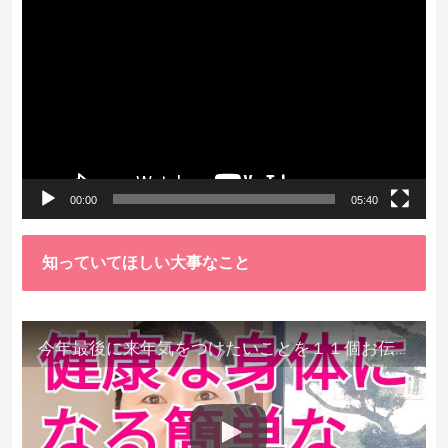
動
画
プ
レ
ー
ヤ
ー
00:00
05:40
知っていてほしい大事なこと
今年最後に来年気をつけたいことを１１個お伝えします。