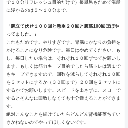
で１０分リフレッシュ目的だけで）
長風呂もだめで湯船
に浸かるのは５〜１０分まで。
「
腕立て伏せ１００回と懸垂２０回と腹筋100回ほぼや
ってました
。」
これもだめです。やりすぎです。
腎臓にかなりの負担を
かけることになり危険です。
毎日はやめてください。も
し、毎日したい場合は、
それぞれ１０回ずつでお願いし
ます。
もしくは筋力キープ目的でしたら筋トレは週１で
もキープできます
ので、回数を減らしてそれぞれ１０回
を３セットにするか（
３０回まで）２０回を２セットに
するかでお願いします。
スピードを出さずに、
スローで
するとそんなに回数しなくても十分鍛えることができま
す
。
絶対こんなことを続けていたらどんどん腎機能落ちてい
きかねない
のでやってほしくないです。