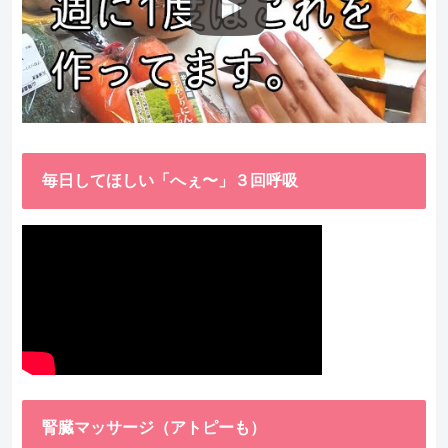
毎日してほしい「へぇ〜」３回呼吸
腎臓マッサージ（アトピーも）