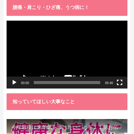
腰痛・肩こり・ひざ痛、うつ病に！
動
画
プ
レ
ー
ヤ
ー
00:00
05:40
知っていてほしい大事なこと
今年最後に来年気をつけたいことを１１個お伝えします。