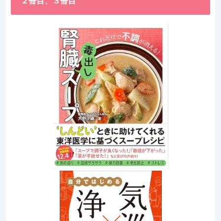
２冊目、３冊目