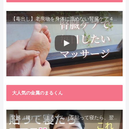
【毒出し】老廃物を身体に溜めない腎臓ケア４種をご紹介します。
大人気の金属のまるくん
腎臓（腰）に「まるくん」を貼って寝たら、翌朝めちゃ楽でびっくりしました。腎臓叩いても痛くない！【お客様の声を試してみた】