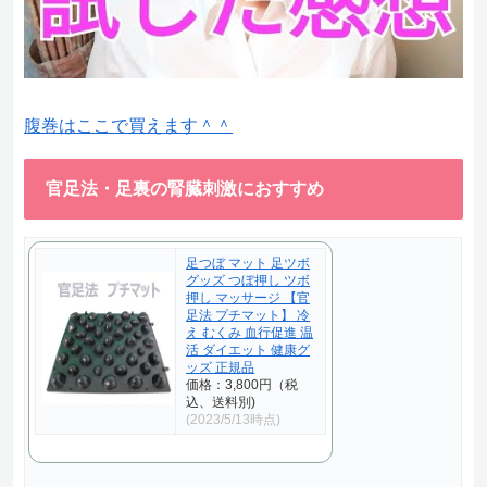
腹巻はここで買えます＾＾
官足法・足裏の腎臓刺激におすすめ
足つぼ マット 足ツボ
グッズ つぼ押し ツボ
押し マッサージ 【官
足法 プチマット】 冷
え むくみ 血行促進 温
活 ダイエット 健康グ
ッズ 正規品
価格：3,800円（税
込、送料別)
(2023/5/13時点)