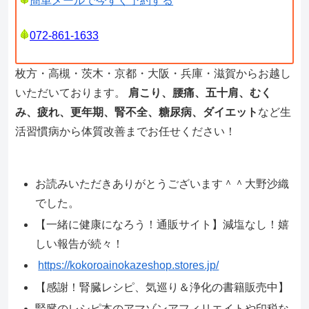
簡単メールで今すぐ予約する
072-861-1633
枚方・高槻・茨木・京都・大阪・兵庫・滋賀からお越し
いただいております。
肩こり、腰痛、五十肩、むく
み、疲れ、更年期、腎不全、糖尿病、ダイエット
など生
活習慣病から体質改善までお任せください！
お読みいただきありがとうございます＾＾大野沙織
でした。
【一緒に健康になろう！通販サイト】減塩なし！嬉
しい報告が続々！
https://kokoroainokazeshop.stores.jp/
【感謝！腎臓レシピ、気巡り＆浄化の書籍販売中】
腎臓のレシピ本のアマゾンアフィリエイトや印税な