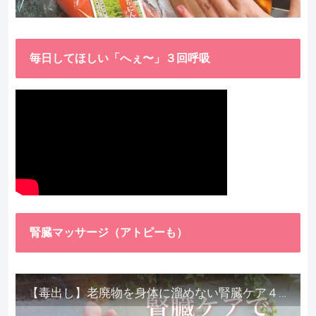
毎日してほしい「へぇ〜」３回呼吸
腎臓マッサージ（アトピーも）
【毒出し】老廃物を身体に溜めない腎臓ケア４種をご紹介します。