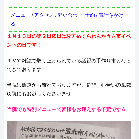
メニュー
/
アクセス
/
問い合わせ･予約
/
電話をかけ
る
１月１３日の第２日曜日は枚方宿くらわんか五六市イベ
ントの日です！
ＴＶや雑誌で取り上げられている話題の手作り市となっ
てきております！
当院は街道から離れておりますが、是非、心合いの風鍼
灸院にもお越しくださいませ。
当院でも特別メニューで皆様をお迎えする予定です☆