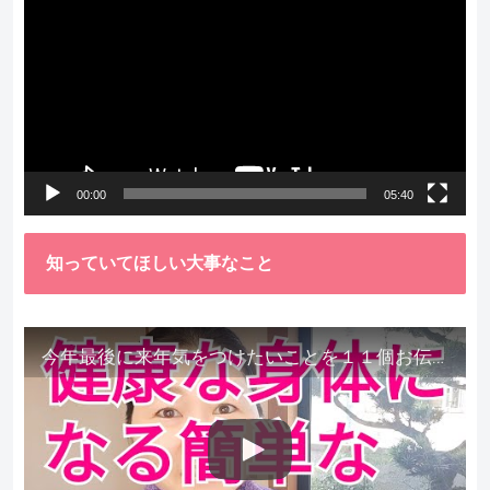
画
プ
レ
ー
ヤ
ー
00:00
05:40
知っていてほしい大事なこと
今年最後に来年気をつけたいことを１１個お伝えします。