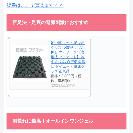
腹巻はここで買えます＾＾
官足法・足裏の腎臓刺激におすすめ
足つぼ マット 足ツボ
グッズ つぼ押し ツボ
押し マッサージ 【官
足法 プチマット】 冷
え むくみ 血行促進 温
活 ダイエット 健康グ
ッズ 正規品
価格：3,800円（税
込、送料別)
(2023/5/13時点)
肌荒れに最高！オールインワンジェル