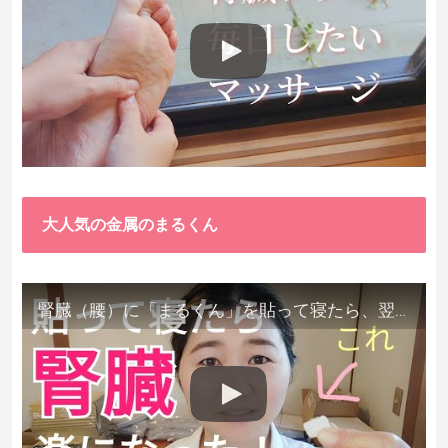
大人気の金属のまるくん
腎臓（腰）に「まるくん」を貼って寝たら、翌朝めちゃ楽でびっくりしました。腎臓叩いても痛くない！【お客様の声を試してみた】