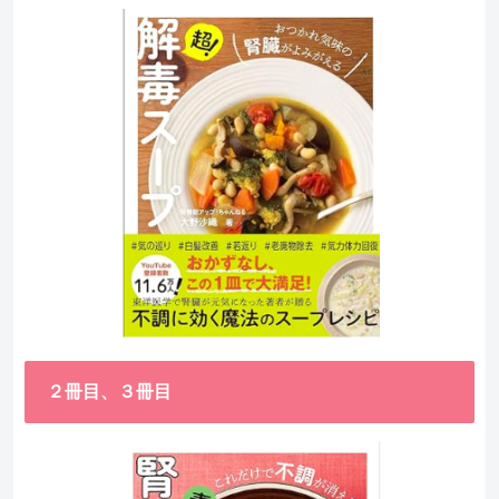
２冊目、３冊目