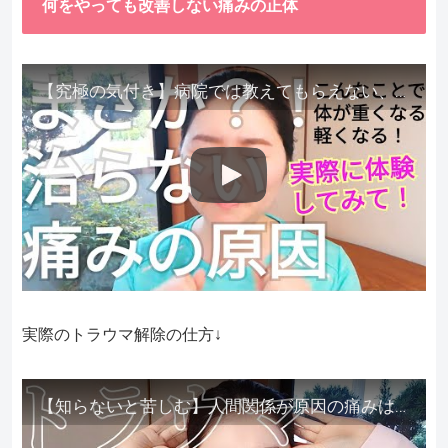
何をやっても改善しない痛みの正体
【究極の気付き】病院では教えてもらえない、その長年悩んできた痛み、症状、どうして治らないのか？痛みの正体、実際に今すぐ試して知ってほしい。
実際のトラウマ解除の仕方↓
【知らないと苦しむ】人間関係が原因の痛みはトラウマ解除が必須。病院に行っても原因不明で治らない不調はこれをしてからケアしてみてください。