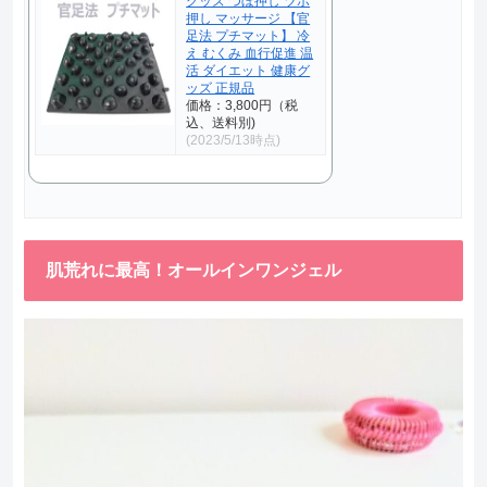
グッズ つぼ押し ツボ
押し マッサージ 【官
足法 プチマット】 冷
え むくみ 血行促進 温
活 ダイエット 健康グ
ッズ 正規品
価格：3,800円（税
込、送料別)
(2023/5/13時点)
肌荒れに最高！オールインワンジェル