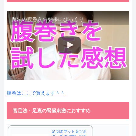
魔法の腹巻きの効果にびっくり
腹巻はここで買えます＾＾
官足法・足裏の腎臓刺激におすすめ
足つぼ マット 足ツボ