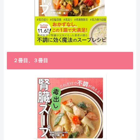
２冊目、３冊目