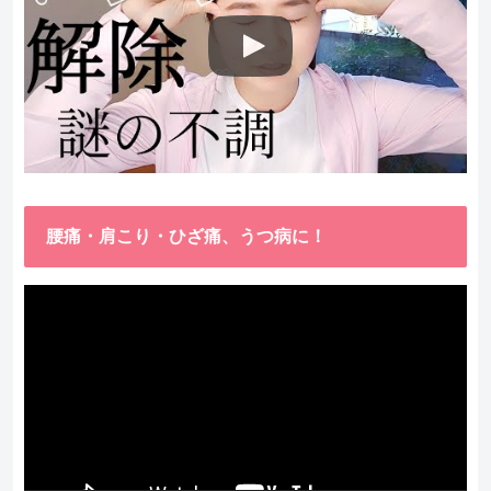
腰痛・肩こり・ひざ痛、うつ病に！
動
画
プ
レ
ー
ヤ
ー