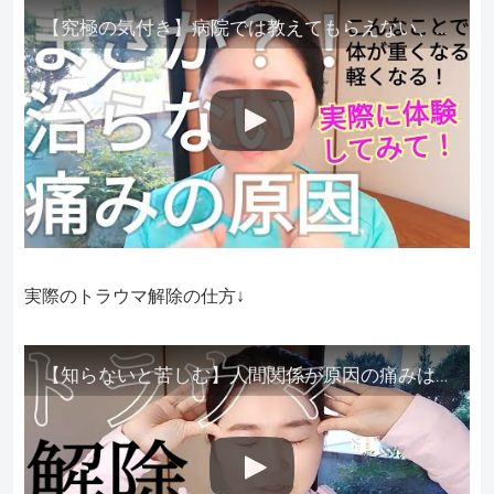
【究極の気付き】病院では教えてもらえない、その長年悩んできた痛み、症状、どうして治らないのか？痛みの正体、実際に今すぐ試して知ってほしい。
実際のトラウマ解除の仕方↓
【知らないと苦しむ】人間関係が原因の痛みはトラウマ解除が必須。病院に行っても原因不明で治らない不調はこれをしてからケアしてみてください。