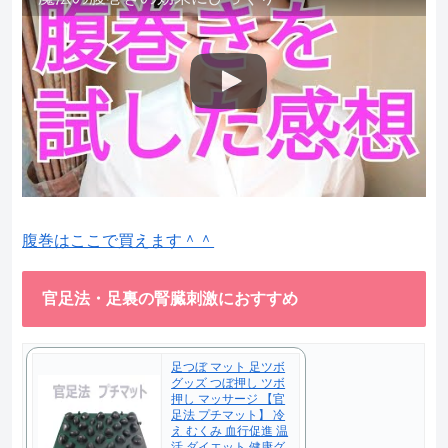
腹巻はここで買えます＾＾
官足法・足裏の腎臓刺激におすすめ
足つぼ マット 足ツボ
グッズ つぼ押し ツボ
押し マッサージ 【官
足法 プチマット】 冷
え むくみ 血行促進 温
活 ダイエット 健康グ