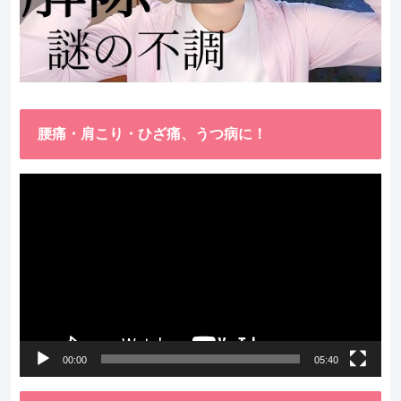
腰痛・肩こり・ひざ痛、うつ病に！
動
画
プ
レ
ー
ヤ
ー
00:00
05:40