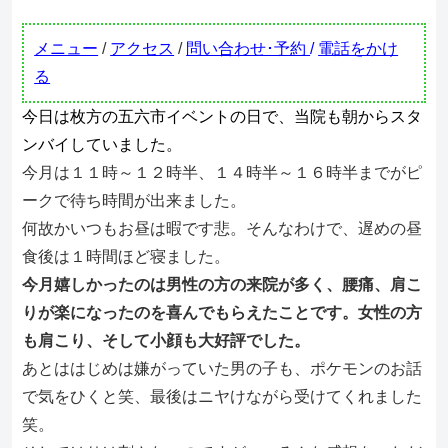
メニュー
/
アクセス
/
問い合わせ･予約
/
電話をかけ
る
今日は枚方の五六市イベントの日で、当院も朝からスタ
ンバイしていました。
今月は１１時～１２時半、１４時半～１６時半までがピ
ークで待ち時間が出来ました。
何故かいつもお昼は暇です悲。そんなわけで、遅めの昼
食後は１時間ほど寝ました。
今月嬉しかったのは男性の方の来院が多く、腰痛、肩こ
りが楽になったのを喜んでもらえたことです。
女性の方
も肩こり、そして小顔も大好評でした。
あとははじめは嫌がっていた男の子も、ポケモンのお話
で気をひくと笑、最後はニヤけながら受けてくれました
笑。