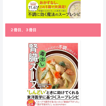
２冊目、３冊目