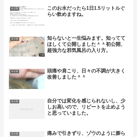
このお水だったら1日1.5リットルぐ
未分類
らい飲めますね。
知らないと一生悩みます。知ってて
未分類
ほしくて公開しました＾＾初公開、
超強力な邪気風呂の入り方。
頭痛や肩こり、日々の不調が大きく
未分類
改善しました＾＾
自分では変化を感じられないし、少
未分類
しお高いので、リピートを止めよう
と思っていました。
痛みで引きずり、ゾウのように膨ら
未分類