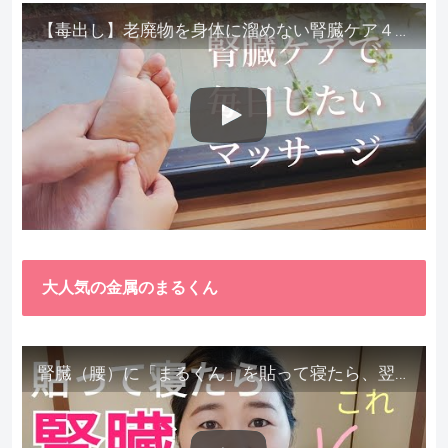
【毒出し】老廃物を身体に溜めない腎臓ケア４種をご紹介します。
大人気の金属のまるくん
腎臓（腰）に「まるくん」を貼って寝たら、翌朝めちゃ楽でびっくりしました。腎臓叩いても痛くない！【お客様の声を試してみた】