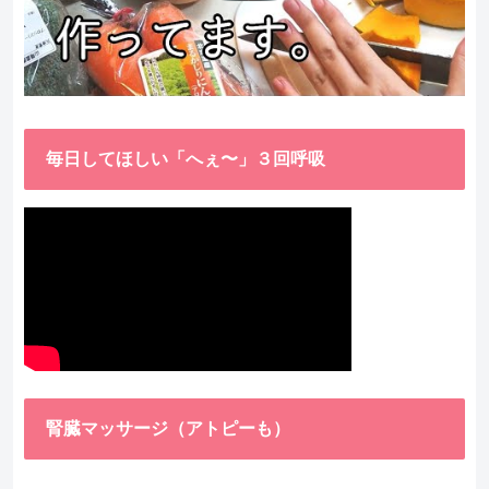
毎日してほしい「へぇ〜」３回呼吸
腎臓マッサージ（アトピーも）