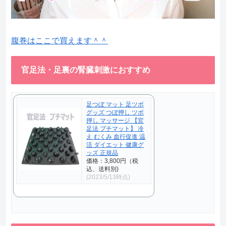
腹巻はここで買えます＾＾
官足法・足裏の腎臓刺激におすすめ
足つぼ マット 足ツボ
グッズ つぼ押し ツボ
押し マッサージ 【官
足法 プチマット】 冷
え むくみ 血行促進 温
活 ダイエット 健康グ
ッズ 正規品
価格：3,800円（税
込、送料別)
(2023/5/13時点)