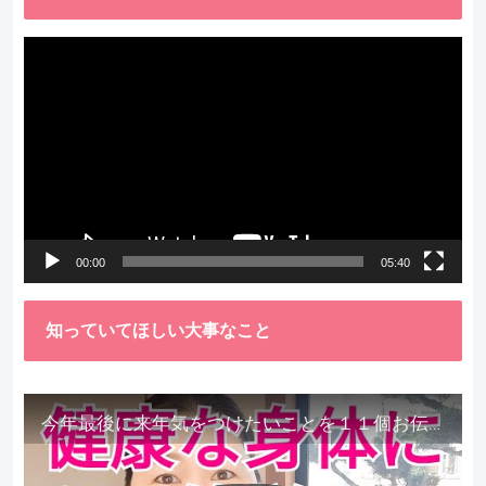
動
画
プ
レ
ー
ヤ
ー
00:00
05:40
知っていてほしい大事なこと
今年最後に来年気をつけたいことを１１個お伝えします。